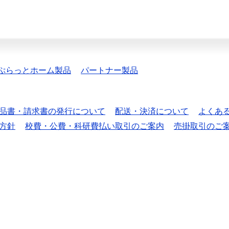
ぷらっとホーム製品
パートナー製品
品書・請求書の発行について
配送・決済について
よくあ
方針
校費・公費・科研費払い取引のご案内
売掛取引のご