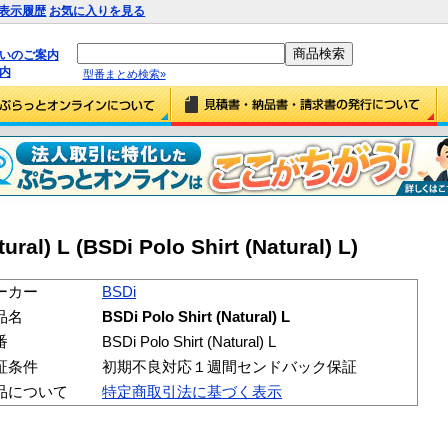
表示履歴
お気に入りを見る
払いのご案内
内
型番まとめ検索»
ural) L (BSDi Polo Shirt (Natural) L)
ーカー
BSDi
品名
BSDi Polo Shirt (Natural) L
番
BSDi Polo Shirt (Natural) L
証条件
初期不良対応１週間センドバック保証
品について
特定商取引法に基づく表示