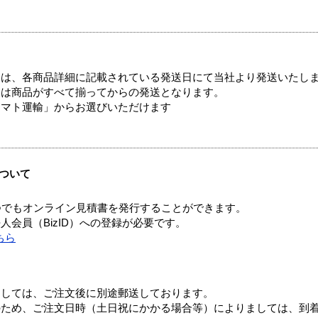
ては、各商品詳細に記載されている発送日にて当社より発送いたし
送は商品がすべて揃ってからの発送となります。
ヤマト運輸」からお選びいただけます
ついて
つでもオンライン見積書を発行することができます。
会員（BizID）への登録が必要です。
ちら
ましては、ご注文後に別途郵送しております。
のため、ご注文日時（土日祝にかかる場合等）によりましては、到