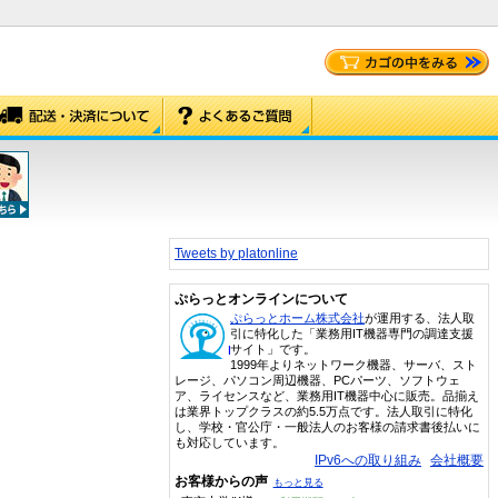
Tweets by platonline
ぷらっとオンラインについて
ぷらっとホーム株式会社
が運用する、法人取
引に特化した「業務用IT機器専門の調達支援
サイト」です。
1999年よりネットワーク機器、サーバ、スト
レージ、パソコン周辺機器、PCパーツ、ソフトウェ
ア、ライセンスなど、業務用IT機器中心に販売。品揃え
は業界トップクラスの約5.5万点です。法人取引に特化
し、学校・官公庁・一般法人のお客様の請求書後払いに
も対応しています。
IPv6への取り組み
会社概要
お客様からの声
もっと見る