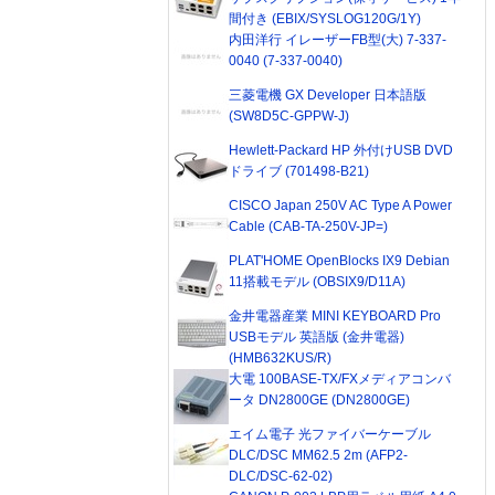
間付き (EBIX/SYSLOG120G/1Y)
内田洋行 イレーザーFB型(大) 7-337-
0040 (7-337-0040)
三菱電機 GX Developer 日本語版
(SW8D5C-GPPW-J)
Hewlett-Packard HP 外付けUSB DVD
ドライブ (701498-B21)
CISCO Japan 250V AC Type A Power
Cable (CAB-TA-250V-JP=)
PLAT'HOME OpenBlocks IX9 Debian
11搭載モデル (OBSIX9/D11A)
金井電器産業 MINI KEYBOARD Pro
USBモデル 英語版 (金井電器)
(HMB632KUS/R)
大電 100BASE-TX/FXメディアコンバ
ータ DN2800GE (DN2800GE)
エイム電子 光ファイバーケーブル
DLC/DSC MM62.5 2m (AFP2-
DLC/DSC-62-02)