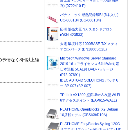
富士通 POS-Cサーマルロール紙(高保
存) (0722410-P)
パナソニック 感熱記録紙B4(6本入り)
UG-0001B4 (UG-0001B4)
応研 販売大臣 NX スタンドアロン
(OKN-423533)
大電 環境対応 1000BASE-T/X メディ
アコンバータ (DN1800SG2E)
Microsoft Windows Server Standard
の事情なく8日以上経
2019 16コアライセンス 64bitWin対応
日本語版 5CAL付 DVDパッケージ
(P73-07691)
IDEC AUTO-ID SOLUTIONS バッテリ
ー BP-007 (BP-007)
TP-Link AX1800 壁面埋め込み型 Wi-Fi
6アクセスポイント (EAP615-WALL)
PLAT'HOME OpenBlocks IX9 Debian
10搭載モデル (OBSIX9/D10A)
PLAT'HOME EasyBlocks Syslog 120G
サブスクリプション(保守サービス) 1年