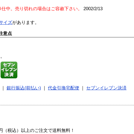
奉仕中。売り切れの場合はご容赦下さい。
2002/2/13
Lサイズ
があります。
注意点
す。
｜
銀行振込(前払い)
｜
代金引換宅配便
｜
セブンイレブン決済
00円（税込）以上のご注文で送料無料！