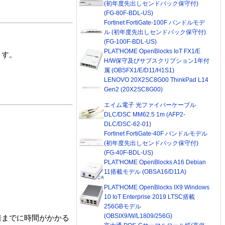
(初年度先出しセンドバック保守付)
(FG-80F-BDL-US)
Fortinet FortiGate-100F バンドルモデ
ル (初年度先出しセンドバック保守付)
(FG-100F-BDL-US)
PLAT'HOME OpenBlocks IoT FX1/E
ます。
H/W保守及びサブスクリプション1年付
属 (OBSFX1/E/D11/H1S1)
LENOVO 20X2SC8G00 ThinkPad L14
Gen2 (20X2SC8G00)
エイム電子 光ファイバーケーブル
DLC/DSC MM62.5 1m (AFP2-
DLC/DSC-62-01)
Fortinet FortiGate-40F バンドルモデル
(初年度先出しセンドバック保守付)
(FG-40F-BDL-US)
PLAT'HOME OpenBlocks A16 Debian
11搭載モデル (OBSA16/D11A)
PLAT'HOME OpenBlocks IX9 Windows
10 IoT Enterprise 2019 LTSC搭載
256GBモデル
(OBSIX9/W/L1809/256G)
着までに時間がかかる