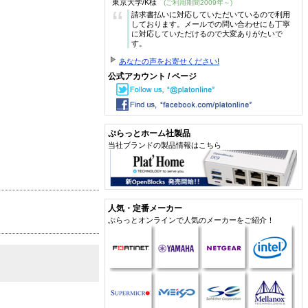
東京大学/K様
(ご利用期間2009年～)
“
請求書払いに対応していただいているので利用
しております。メールでの問い合わせにも丁寧
に対応していただけるので大変ありがたいで
す。
あなたの声をお寄せください!
公式アカウント / ページ
ぷらっとホーム社製品
当社ブランドの製品情報はこちら
人気・定番メーカー
ぷらっとオンラインで人気のメーカーをご紹介！