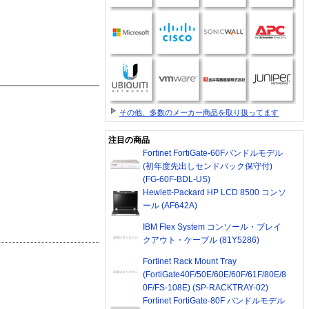
その他、多数のメーカー商品を取り扱ってます
注目の商品
Fortinet FortiGate-60Fバンドルモデル
(初年度先出しセンドバック保守付)
(FG-60F-BDL-US)
Hewlett-Packard HP LCD 8500 コンソ
ール (AF642A)
IBM Flex System コンソール・ブレイ
クアウト・ケーブル (81Y5286)
Fortinet Rack Mount Tray
(FortiGate40F/50E/60E/60F/61F/80E/8
0F/FS-108E) (SP-RACKTRAY-02)
Fortinet FortiGate-80F バンドルモデル