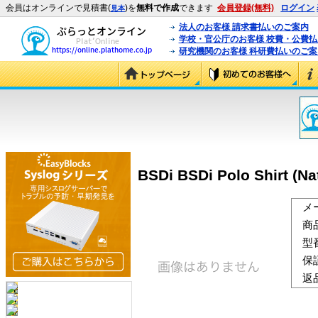
会員はオンラインで見積書(
)を
無料で作成
できます
会員登録(無料)
ログイン
見本
法人のお客様 請求書払いのご案内
学校・官公庁のお客様 校費・公費
研究機関のお客様 科研費払いのご案
BSDi BSDi Polo Shirt (Nat
メ
商
型
保
返