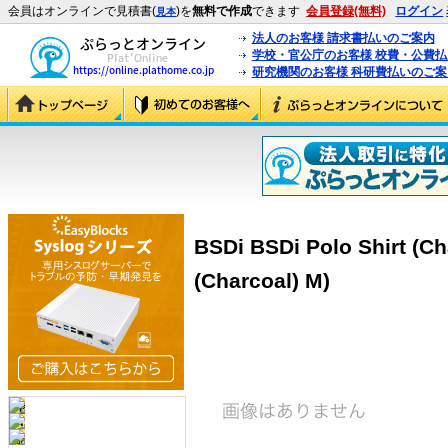
会員はオンラインで見積書(
)を
無料で作成
できます
会員登録(無料)
ログイン
見本
法人のお客様 請求書払いのご案内
学校・官公庁のお客様 校費・公費
研究機関のお客様 科研費払いのご案
BSDi BSDi Polo Shirt (Ch
(Charcoal) M)