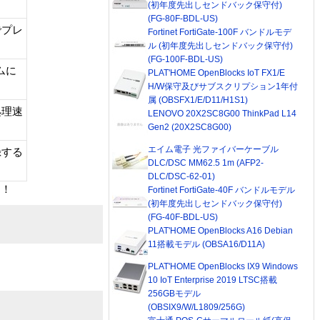
(初年度先出しセンドバック保守付)
(FG-80F-BDL-US)
でプレ
Fortinet FortiGate-100F バンドルモデ
ル (初年度先出しセンドバック保守付)
(FG-100F-BDL-US)
ムに
PLAT'HOME OpenBlocks IoT FX1/E
H/W保守及びサブスクリプション1年付
属 (OBSFX1/E/D11/H1S1)
処理速
LENOVO 20X2SC8G00 ThinkPad L14
Gen2 (20X2SC8G00)
エイム電子 光ファイバーケーブル
録する
DLC/DSC MM62.5 1m (AFP2-
DLC/DSC-62-01)
！！
Fortinet FortiGate-40F バンドルモデル
(初年度先出しセンドバック保守付)
(FG-40F-BDL-US)
PLAT'HOME OpenBlocks A16 Debian
11搭載モデル (OBSA16/D11A)
PLAT'HOME OpenBlocks IX9 Windows
10 IoT Enterprise 2019 LTSC搭載
256GBモデル
(OBSIX9/W/L1809/256G)