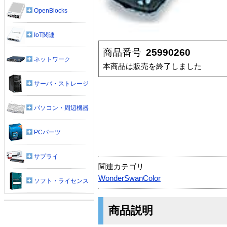
OpenBlocks
IoT関連
商品番号
25990260
ネットワーク
本商品は販売を終了しました
サーバ・ストレージ
パソコン・周辺機器
PCパーツ
サプライ
関連カテゴリ
WonderSwanColor
ソフト・ライセンス
商品説明