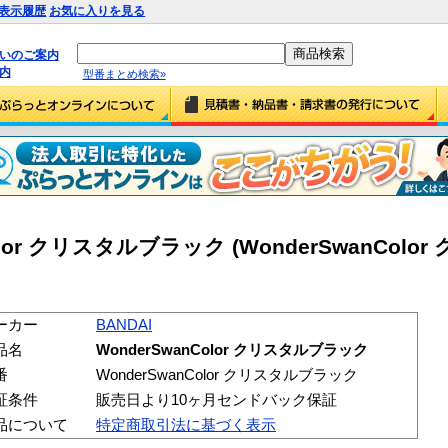
表示履歴
お気に入りを見る
払いのご案内
内
型番まとめ検索»
Color クリスタルブラック (WonderSwanCol
ーカー
BANDAI
品名
WonderSwanColor クリスタルブラック
番
WonderSwanColor クリスタルブラック
証条件
販売日より10ヶ月センドバック保証
品について
特定商取引法に基づく表示