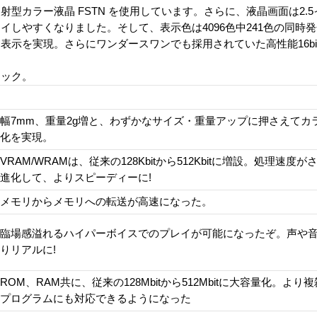
型カラー液晶 FSTN を使用しています。さらに、液晶画面は2.5イ
イしやすくなりました。そして、表示色は4096色中241色の同時
示を実現。さらにワンダースワンでも採用されていた高性能16bi
ック。
幅7mm、重量2g増と、わずかなサイズ・重量アップに押さえてカ
化を実現。
VRAM/WRAMは、従来の128Kbitから512Kbitに増設。処理速度が
進化して、よりスピーディーに!
メモリからメモリへの転送が高速になった。
臨場感溢れるハイパーボイスでのプレイが可能になったぞ。声や
りリアルに!
ROM、RAM共に、従来の128Mbitから512Mbitに大容量化。より
プログラムにも対応できるようになった