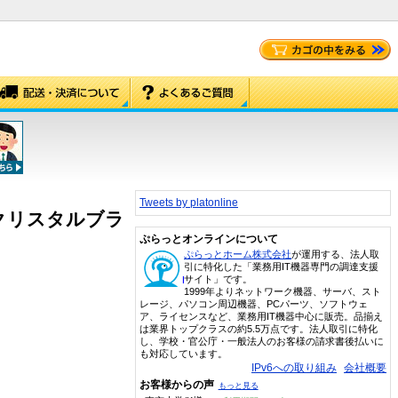
Tweets by platonline
or クリスタルブラ
ぷらっとオンラインについて
ぷらっとホーム株式会社
が運用する、法人取
引に特化した「業務用IT機器専門の調達支援
サイト」です。
1999年よりネットワーク機器、サーバ、スト
レージ、パソコン周辺機器、PCパーツ、ソフトウェ
ア、ライセンスなど、業務用IT機器中心に販売。品揃え
は業界トップクラスの約5.5万点です。法人取引に特化
し、学校・官公庁・一般法人のお客様の請求書後払いに
も対応しています。
IPv6への取り組み
会社概要
お客様からの声
もっと見る