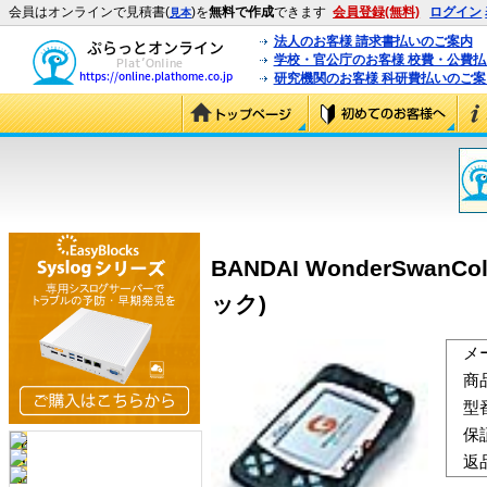
会員はオンラインで見積書(
)を
無料で作成
できます
会員登録(無料)
ログイン
見本
法人のお客様 請求書払いのご案内
学校・官公庁のお客様 校費・公費
研究機関のお客様 科研費払いのご案
BANDAI WonderSwan
ック)
メ
商
型
保
返