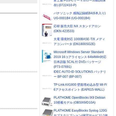
富士通 POS-Cサーマルロール紙(高保
存) (0722410-P)
パナソニック 感熱記録紙B4(6本入り)
UG-0001B4 (UG-0001B4)
応研 販売大臣 NX スタンドアロン
(OKN-423533)
大電 環境対応 1000BASE-T/X メディ
アコンバータ (DN1800SG2E)
Microsoft Windows Server Standard
2019 16コアライセンス 64bitWin対応
日本語版 5CAL付 DVDパッケージ
(P73-07691)
IDEC AUTO-ID SOLUTIONS バッテリ
ー BP-007 (BP-007)
TP-Link AX1800 壁面埋め込み型 Wi-Fi
6アクセスポイント (EAP615-WALL)
PLAT'HOME OpenBlocks IX9 Debian
10搭載モデル (OBSIX9/D10A)
PLAT'HOME EasyBlocks Syslog 120G
サブスクリプション(保守サービス) 1年