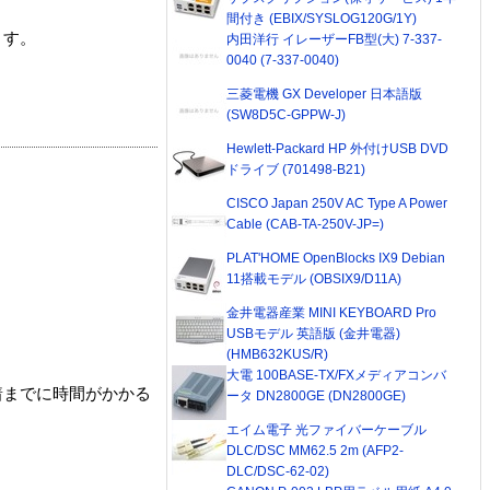
間付き (EBIX/SYSLOG120G/1Y)
ます。
内田洋行 イレーザーFB型(大) 7-337-
0040 (7-337-0040)
三菱電機 GX Developer 日本語版
(SW8D5C-GPPW-J)
Hewlett-Packard HP 外付けUSB DVD
ドライブ (701498-B21)
CISCO Japan 250V AC Type A Power
Cable (CAB-TA-250V-JP=)
PLAT'HOME OpenBlocks IX9 Debian
11搭載モデル (OBSIX9/D11A)
金井電器産業 MINI KEYBOARD Pro
USBモデル 英語版 (金井電器)
(HMB632KUS/R)
大電 100BASE-TX/FXメディアコンバ
着までに時間がかかる
ータ DN2800GE (DN2800GE)
エイム電子 光ファイバーケーブル
DLC/DSC MM62.5 2m (AFP2-
DLC/DSC-62-02)