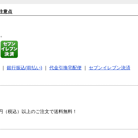
注意点
す。
｜
銀行振込(前払い)
｜
代金引換宅配便
｜
セブンイレブン決済
00円（税込）以上のご注文で送料無料！