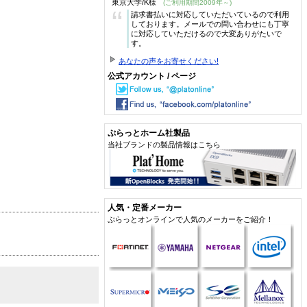
東京大学/K様
(ご利用期間2009年～)
“
請求書払いに対応していただいているので利用
しております。メールでの問い合わせにも丁寧
に対応していただけるので大変ありがたいで
す。
あなたの声をお寄せください!
公式アカウント / ページ
ぷらっとホーム社製品
当社ブランドの製品情報はこちら
人気・定番メーカー
ぷらっとオンラインで人気のメーカーをご紹介！