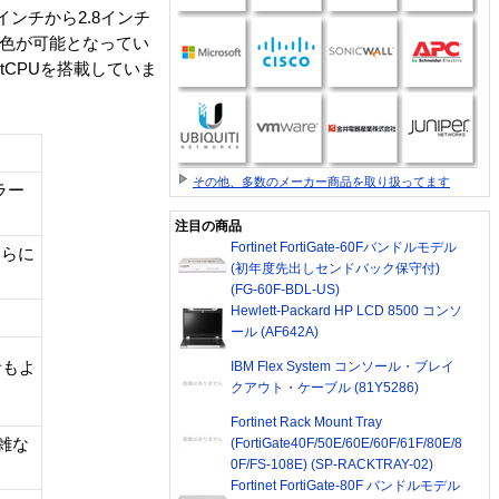
ンチから2.8インチ
発色が可能となってい
tCPUを搭載していま
その他、多数のメーカー商品を取り扱ってます
ラー
注目の商品
Fortinet FortiGate-60Fバンドルモデル
さらに
(初年度先出しセンドバック保守付)
(FG-60F-BDL-US)
Hewlett-Packard HP LCD 8500 コンソ
ール (AF642A)
音もよ
IBM Flex System コンソール・ブレイ
クアウト・ケーブル (81Y5286)
Fortinet Rack Mount Tray
複雑な
(FortiGate40F/50E/60E/60F/61F/80E/8
0F/FS-108E) (SP-RACKTRAY-02)
Fortinet FortiGate-80F バンドルモデル