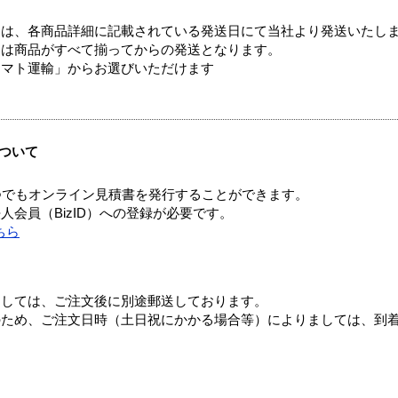
ては、各商品詳細に記載されている発送日にて当社より発送いたし
送は商品がすべて揃ってからの発送となります。
ヤマト運輸」からお選びいただけます
ついて
つでもオンライン見積書を発行することができます。
会員（BizID）への登録が必要です。
ちら
ましては、ご注文後に別途郵送しております。
のため、ご注文日時（土日祝にかかる場合等）によりましては、到