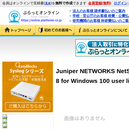
会員はオンラインで見積書(
)を
無料で作成
できます
会員登録(無料)
ログイン
見本
法人のお客様 請求書払いのご案内
学校・官公庁のお客様 校費・公費
研究機関のお客様 科研費払いのご案
Juniper NETWORKS NetS
8 for Windows 100 user 