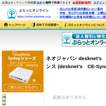
会員はオンラインで見積書(
)を
無料で作成
できます
会員登録(無料)
ログイン
見本
法人のお客様 請求書払いのご案内
学校・官公庁のお客様 校費・公費
研究機関のお客様 科研費払いのご案
ネオジャパン desknet’s
ンス (desknet’s CE-