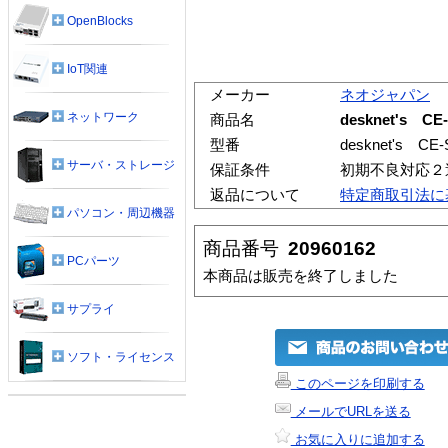
OpenBlocks
IoT関連
メーカー
ネオジャパン
ネットワーク
商品名
desknet's 
型番
desknet's 
サーバ・ストレージ
保証条件
初期不良対応２
返品について
特定商取引法に
パソコン・周辺機器
商品番号
20960162
PCパーツ
本商品は販売を終了しました
サプライ
ソフト・ライセンス
このページを印刷する
メールでURLを送る
お気に入りに追加する