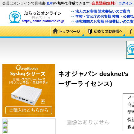
会員はオンラインで見積書(
)を
無料で作成
できます
会員登録(無料)
ログイン
見本
法人のお客様 請求書払いのご案内
学校・官公庁のお客様 校費・公費
研究機関のお客様 科研費払いのご案
ネオジャパン desknet’s
ーザーライセンス)
メ
商
型
保
返