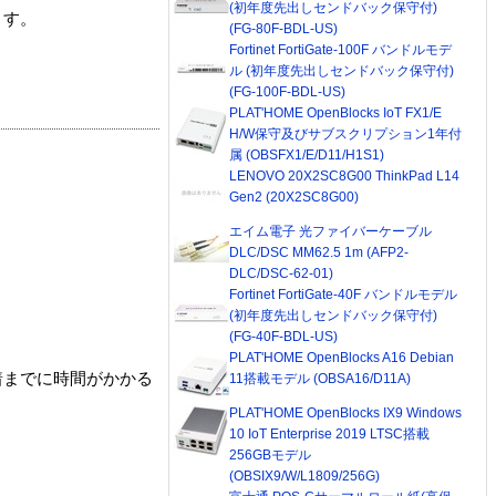
(初年度先出しセンドバック保守付)
ます。
(FG-80F-BDL-US)
Fortinet FortiGate-100F バンドルモデ
ル (初年度先出しセンドバック保守付)
(FG-100F-BDL-US)
PLAT'HOME OpenBlocks IoT FX1/E
H/W保守及びサブスクリプション1年付
属 (OBSFX1/E/D11/H1S1)
LENOVO 20X2SC8G00 ThinkPad L14
Gen2 (20X2SC8G00)
エイム電子 光ファイバーケーブル
DLC/DSC MM62.5 1m (AFP2-
DLC/DSC-62-01)
Fortinet FortiGate-40F バンドルモデル
(初年度先出しセンドバック保守付)
(FG-40F-BDL-US)
PLAT'HOME OpenBlocks A16 Debian
着までに時間がかかる
11搭載モデル (OBSA16/D11A)
PLAT'HOME OpenBlocks IX9 Windows
10 IoT Enterprise 2019 LTSC搭載
256GBモデル
(OBSIX9/W/L1809/256G)