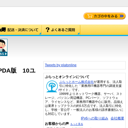
Tweets by platonline
 PDA版 10ユ
ぷらっとオンラインについて
ぷらっとホーム株式会社
が運用する、法人取
引に特化した「業務用IT機器専門の調達支援
サイト」です。
1999年よりネットワーク機器、サーバ、スト
レージ、パソコン周辺機器、PCパーツ、ソフトウェ
ア、ライセンスなど、業務用IT機器中心に販売。品揃え
は業界トップクラスの約5.5万点です。法人取引に特化
し、学校・官公庁・一般法人のお客様の請求書後払いに
も対応しています。
IPv6への取り組み
会社概要
お客様からの声
もっと見る