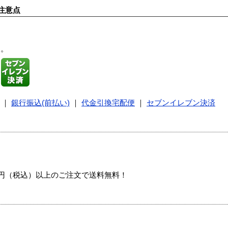
注意点
す。
｜
銀行振込(前払い)
｜
代金引換宅配便
｜
セブンイレブン決済
00円（税込）以上のご注文で送料無料！