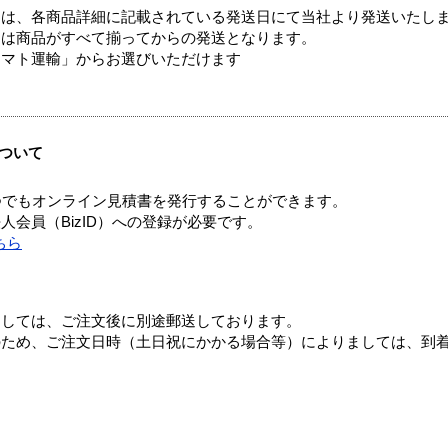
ては、各商品詳細に記載されている発送日にて当社より発送いたし
送は商品がすべて揃ってからの発送となります。
ヤマト運輸」からお選びいただけます
ついて
つでもオンライン見積書を発行することができます。
会員（BizID）への登録が必要です。
ちら
ましては、ご注文後に別途郵送しております。
のため、ご注文日時（土日祝にかかる場合等）によりましては、到