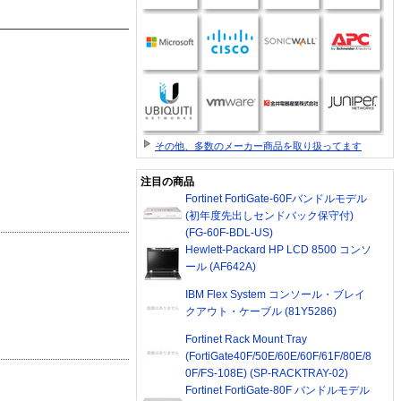
その他、多数のメーカー商品を取り扱ってます
注目の商品
Fortinet FortiGate-60Fバンドルモデル
(初年度先出しセンドバック保守付)
(FG-60F-BDL-US)
Hewlett-Packard HP LCD 8500 コンソ
ール (AF642A)
IBM Flex System コンソール・ブレイ
クアウト・ケーブル (81Y5286)
Fortinet Rack Mount Tray
(FortiGate40F/50E/60E/60F/61F/80E/8
0F/FS-108E) (SP-RACKTRAY-02)
Fortinet FortiGate-80F バンドルモデル