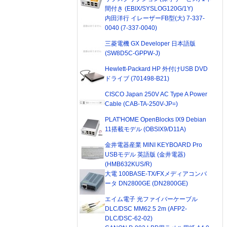
間付き (EBIX/SYSLOG120G/1Y)
内田洋行 イレーザーFB型(大) 7-337-
0040 (7-337-0040)
三菱電機 GX Developer 日本語版
(SW8D5C-GPPW-J)
Hewlett-Packard HP 外付けUSB DVD
ドライブ (701498-B21)
CISCO Japan 250V AC Type A Power
Cable (CAB-TA-250V-JP=)
PLAT'HOME OpenBlocks IX9 Debian
11搭載モデル (OBSIX9/D11A)
金井電器産業 MINI KEYBOARD Pro
USBモデル 英語版 (金井電器)
(HMB632KUS/R)
大電 100BASE-TX/FXメディアコンバ
ータ DN2800GE (DN2800GE)
エイム電子 光ファイバーケーブル
DLC/DSC MM62.5 2m (AFP2-
DLC/DSC-62-02)