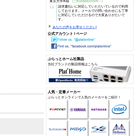
東京大学/K様
(ご利用期間2009年～)
“
請求書払いに対応していただいているので利用
しております。メールでの問い合わせにも丁寧
に対応していただけるので大変ありがたいで
す。
あなたの声をお寄せください!
公式アカウント / ページ
ぷらっとホーム社製品
当社ブランドの製品情報はこちら
人気・定番メーカー
ぷらっとオンラインで人気のメーカーをご紹介！