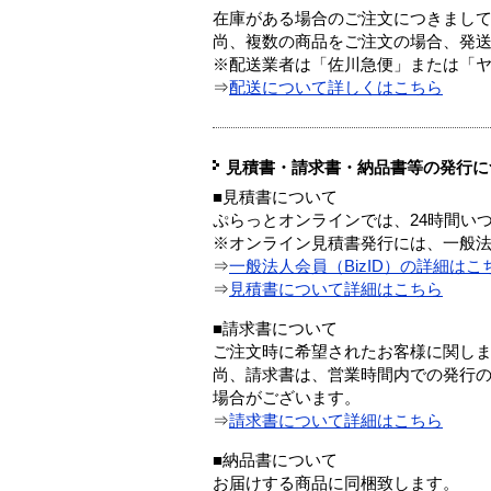
在庫がある場合のご注文につきまし
尚、複数の商品をご注文の場合、発
※配送業者は「佐川急便」または「
⇒
配送について詳しくはこちら
見積書・請求書・納品書等の発行に
■見積書について
ぷらっとオンラインでは、24時間い
※オンライン見積書発行には、一般法人
⇒
一般法人会員（BizID）の詳細はこ
⇒
見積書について詳細はこちら
■請求書について
ご注文時に希望されたお客様に関し
尚、請求書は、営業時間内での発行
場合がございます。
⇒
請求書について詳細はこちら
■納品書について
お届けする商品に同梱致します。