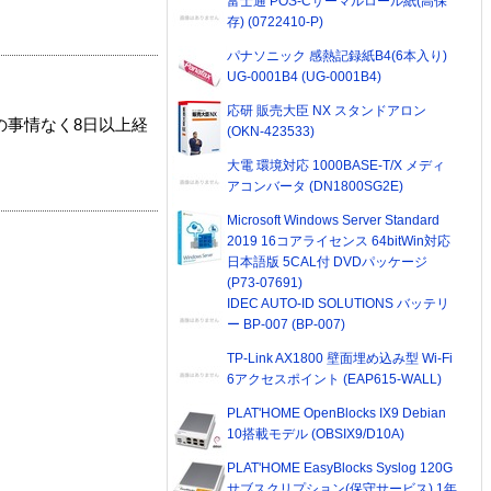
富士通 POS-Cサーマルロール紙(高保
存) (0722410-P)
パナソニック 感熱記録紙B4(6本入り)
UG-0001B4 (UG-0001B4)
応研 販売大臣 NX スタンドアロン
の事情なく8日以上経
(OKN-423533)
大電 環境対応 1000BASE-T/X メディ
アコンバータ (DN1800SG2E)
Microsoft Windows Server Standard
2019 16コアライセンス 64bitWin対応
日本語版 5CAL付 DVDパッケージ
(P73-07691)
IDEC AUTO-ID SOLUTIONS バッテリ
ー BP-007 (BP-007)
TP-Link AX1800 壁面埋め込み型 Wi-Fi
6アクセスポイント (EAP615-WALL)
PLAT'HOME OpenBlocks IX9 Debian
10搭載モデル (OBSIX9/D10A)
PLAT'HOME EasyBlocks Syslog 120G
サブスクリプション(保守サービス) 1年