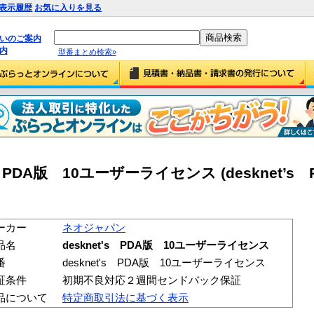
表示履歴
お気に入りを見る
払いのご案内
内
型番まとめ検索»
 PDA版 10ユーザーライセンス (desknet’s
ーカー
ネオジャパン
品名
desknet's PDA版 10ユーザーライセンス
番
desknet's PDA版 10ユーザーライセンス
証条件
初期不良対応２週間センドバック保証
品について
特定商取引法に基づく表示