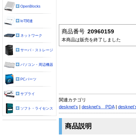
OpenBlocks
IoT関連
商品番号
20960159
ネットワーク
本商品は販売を終了しました
サーバ・ストレージ
パソコン・周辺機器
PCパーツ
サプライ
関連カテゴリ
desknet's
|
desknet's PDA
|
deskne
ソフト・ライセンス
商品説明