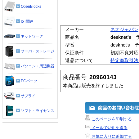
OpenBlocks
IoT関連
メーカー
ネオジャパン
ネットワーク
商品名
desknet
型番
desknet'
サーバ・ストレージ
保証条件
初期不良対応
返品について
特定商取引法
パソコン・周辺機器
商品番号
20960143
PCパーツ
本商品は販売を終了しました
サプライ
ソフト・ライセンス
このページを印刷する
メールでURLを送る
お気に入りに追加する