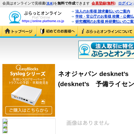
会員はオンラインで見積書(
)を
無料で作成
できます
会員登録(無料)
ログイン
見本
法人のお客様 請求書払いのご案内
学校・官公庁のお客様 校費・公費
研究機関のお客様 科研費払いのご案
ネオジャパン desknet
(desknet’s 予備ライ