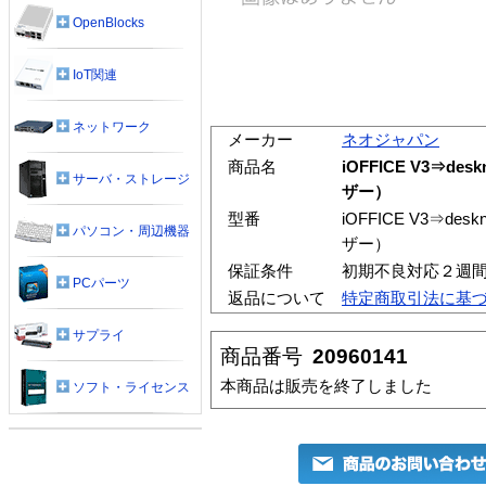
OpenBlocks
IoT関連
ネットワーク
メーカー
ネオジャパン
商品名
iOFFICE V3⇒d
サーバ・ストレージ
ザー）
型番
iOFFICE V3⇒d
パソコン・周辺機器
ザー）
保証条件
初期不良対応２週
PCパーツ
返品について
特定商取引法に基
サプライ
商品番号
20960141
本商品は販売を終了しました
ソフト・ライセンス