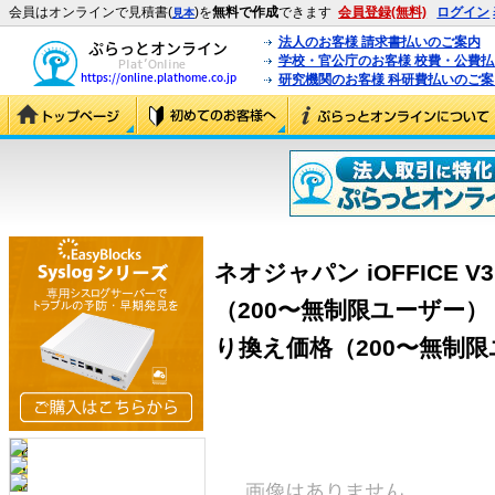
会員はオンラインで見積書(
)を
無料で作成
できます
会員登録(無料)
ログイン
見本
法人のお客様 請求書払いのご案内
学校・官公庁のお客様 校費・公費
研究機関のお客様 科研費払いのご案
ネオジャパン iOFFICE V
（200〜無制限ユーザー） (iO
り換え価格（200〜無制限