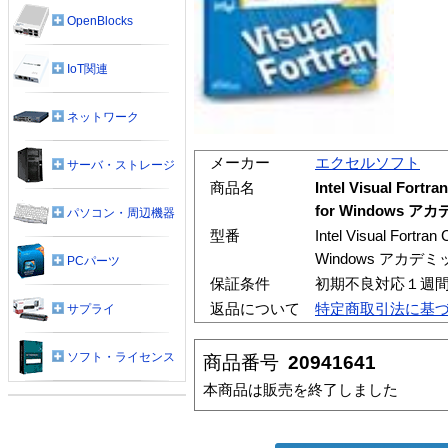
OpenBlocks
IoT関連
ネットワーク
メーカー
エクセルソフト
サーバ・ストレージ
商品名
Intel Visual Fortra
for Windows ア
パソコン・周辺機器
型番
Intel Visual Fortran 
Windows アカデミ
PCパーツ
保証条件
初期不良対応１週
返品について
特定商取引法に基
サプライ
ソフト・ライセンス
商品番号
20941641
本商品は販売を終了しました