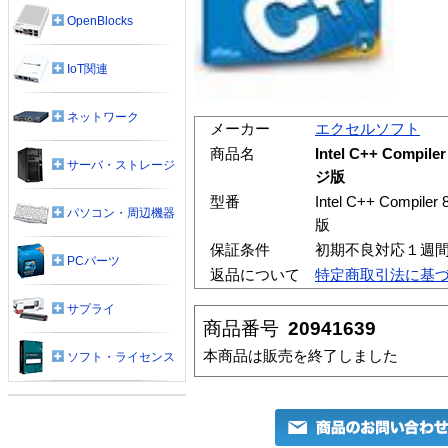
OpenBlocks
IoT関連
ネットワーク
メーカー
エクセルソフト
商品名
Intel C++ Compi
サーバ・ストレージ
ジ版
型番
Intel C++ Compi
パソコン・周辺機器
版
保証条件
初期不良対応１週
PCパーツ
返品について
特定商取引法に基
サプライ
商品番号
20941639
本商品は販売を終了しました
ソフト・ライセンス