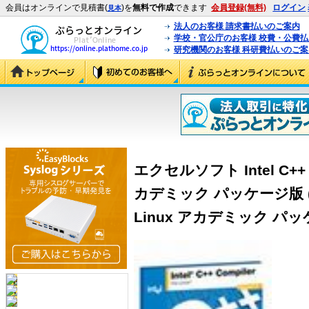
会員はオンラインで見積書(
)を
無料で作成
できます
会員登録(無料)
ログイン
見本
法人のお客様 請求書払いのご案内
学校・官公庁のお客様 校費・公費
研究機関のお客様 科研費払いのご案
エクセルソフト Intel C++ Com
カデミック パッケージ版 (Intel
Linux アカデミック パッ