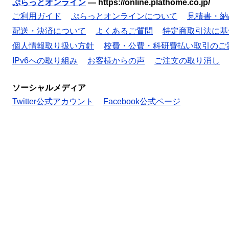
ぷらっとオンライン
—
https://online.plathome.co.jp/
ご利用ガイド
ぷらっとオンラインについて
見積書・納
配送・決済について
よくあるご質問
特定商取引法に基
個人情報取り扱い方針
校費・公費・科研費払い取引のご
IPv6への取り組み
お客様からの声
ご注文の取り消し
ソーシャルメディア
Twitter公式アカウント
Facebook公式ページ