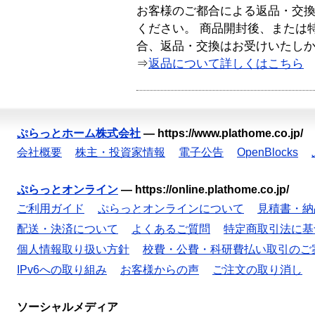
お客様のご都合による返品・交
ください。 商品開封後、または
合、返品・交換はお受けいたし
⇒
返品について詳しくはこちら
ぷらっとホーム株式会社
—
https://www.plathome.co.jp/
会社概要
株主・投資家情報
電子公告
OpenBlocks
ぷらっとオンライン
—
https://online.plathome.co.jp/
ご利用ガイド
ぷらっとオンラインについて
見積書・納
配送・決済について
よくあるご質問
特定商取引法に基
個人情報取り扱い方針
校費・公費・科研費払い取引のご
IPv6への取り組み
お客様からの声
ご注文の取り消し
ソーシャルメディア