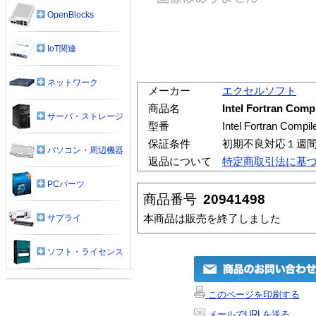
OpenBlocks
IoT関連
ネットワーク
メーカー
エクセルソフト
商品名
Intel Fortran Co
サーバ・ストレージ
型番
Intel Fortran Co
保証条件
初期不良対応１週
パソコン・周辺機器
返品について
特定商取引法に基
PCパーツ
商品番号
20941498
本商品は販売を終了しました
サプライ
ソフト・ライセンス
このページを印刷する
メールでURLを送る