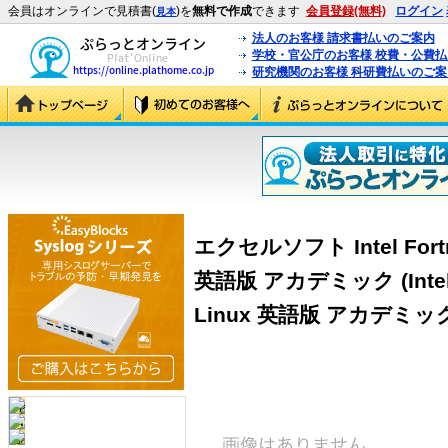
会員はオンラインで見積書(
)を
無料で作成
できます
会員登録(無料)
ログイン
見本
法人のお客様 請求書払いのご案内
学校・官公庁のお客様 校費・公費
研究機関のお客様 科研費払いのご案
エクセルソフト Intel Fortran
英語版 アカデミック (Intel For
Linux 英語版 アカデミッ