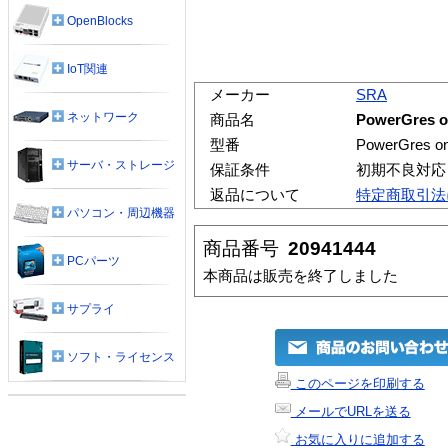
OpenBlocks
IoT関連
メーカー
SRA
ネットワーク
商品名
PowerGres o
型番
PowerGres on
サーバ・ストレージ
保証条件
初期不良対応
返品について
特定商取引法
パソコン・周辺機器
商品番号
20941444
PCパーツ
本商品は販売を終了しました
サプライ
ソフト・ライセンス
このページを印刷する
メールでURLを送る
お気に入りに追加する