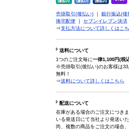
売掛取引(後払い)
｜
銀行振込(後
換宅配便
｜
セブンイレブン決済
⇒
支払方法について詳しくはこ
送料について
1つのご注文毎に
一律1,100円(税
※売掛取引(後払い)のお客様は33
無料！
⇒
送料について詳しくはこちら
配送について
在庫がある場合のご注文につき
いる発送日にて当社より発送い
尚、複数の商品をご注文の場合