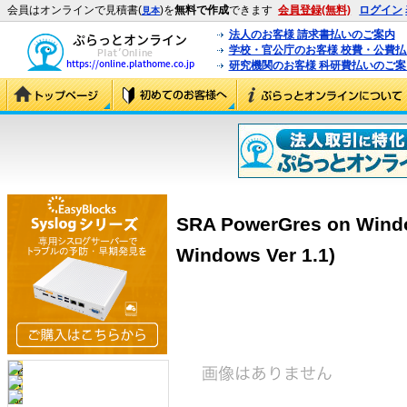
会員はオンラインで見積書(
)を
無料で作成
できます
会員登録(無料)
ログイン
見本
法人のお客様 請求書払いのご案内
学校・官公庁のお客様 校費・公費
研究機関のお客様 科研費払いのご案
SRA PowerGres on Windo
Windows Ver 1.1)