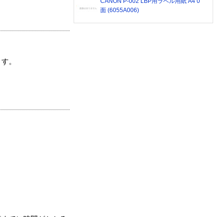
CANON P-002 LBP用ラベル用紙 A4 0
面 (6055A006)
ます。