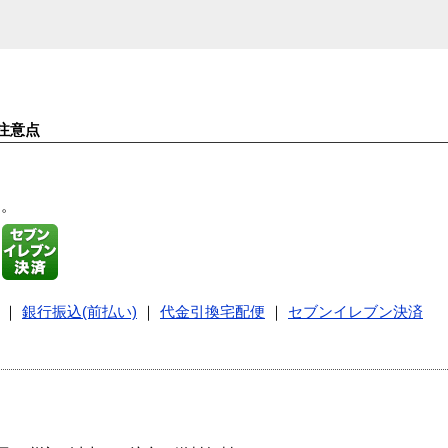
注意点
す。
｜
銀行振込(前払い)
｜
代金引換宅配便
｜
セブンイレブン決済