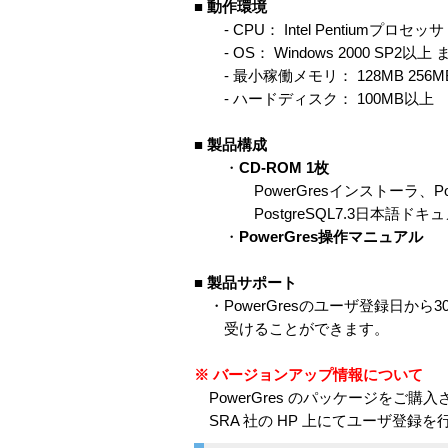
■
動作環境
- CPU： Intel Pentiumプロセ
- OS： Windows 2000 SP2以上 ま
- 最小稼働メモリ： 128MB 256
- ハードディスク： 100MB以上
■
製品構成
・
CD-ROM 1枚
PowerGresインストーラ、Powe
PostgreSQL7.3日本語ドキ
・
PowerGres操作マニュアル
■
製品サポート
・PowerGresのユーザ登録日から3
受けることができます。
※ バージョンアップ情報について
PowerGres のパッケージをご
SRA 社の HP 上にてユーザ登