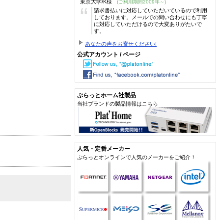
東京大学/K様
(ご利用期間2009年～)
“
請求書払いに対応していただいているので利用
しております。メールでの問い合わせにも丁寧
に対応していただけるので大変ありがたいで
す。
あなたの声をお寄せください!
公式アカウント / ページ
ぷらっとホーム社製品
当社ブランドの製品情報はこちら
人気・定番メーカー
ぷらっとオンラインで人気のメーカーをご紹介！