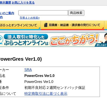
表示履歴
お気に入りを見る
払いのご案内
内
型番まとめ検索»
owerGres Ver1.0)
ーカー
SRA
品名
PowerGres Ver1.0
番
PowerGres Ver1.0
証条件
初期不良対応２週間センドバック保証
品について
特定商取引法に基づく表示