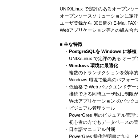
UNIX/Linux で定評のあるオープ
オープンソースソリューションに定評
ユーザ登録から 30日間の E-Mail,
Webアプリケーション等との組み合わ
■
主な特徴
・
PostgreSQLを Windows に移植
UNIX/Linux で定評のある オープ
・
Windows 環境に最適化
複数のトランザクションを効率的に
Windows 環境で最高のパフォー
・低価格で Web バックエンドデ
接続できる同時ユーザ数に制限が
Webアプリケーション のバック
・ビジュアル管理ツール
PowerGres 用のビジュアル管
初心者の方でもデータベースの管理
・日本語マニュアル付属
PowerGres 操作説明書に加え、Po