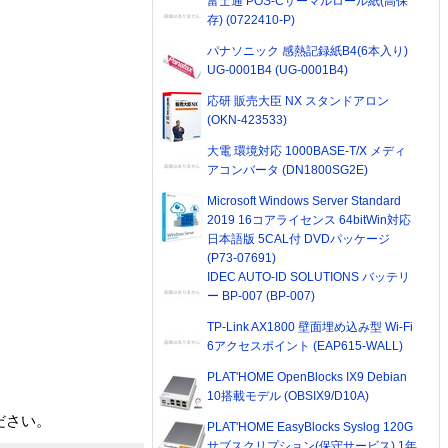
富士通 POS-Cサーマルロール紙(高保
存) (0722410-P)
パナソニック 感熱記録紙B4(6本入り)
UG-0001B4 (UG-0001B4)
応研 販売大臣 NX スタンドアロン
(OKN-423533)
大電 環境対応 1000BASE-T/X メディ
アコンバータ (DN1800SG2E)
Microsoft Windows Server Standard
2019 16コアライセンス 64bitWin対応
日本語版 5CAL付 DVDパッケージ
(P73-07691)
IDEC AUTO-ID SOLUTIONS バッテリ
ー BP-007 (BP-007)
TP-Link AX1800 壁面埋め込み型 Wi-Fi
6アクセスポイント (EAP615-WALL)
PLAT'HOME OpenBlocks IX9 Debian
10搭載モデル (OBSIX9/D10A)
ださい。
PLAT'HOME EasyBlocks Syslog 120G
サブスクリプション(保守サービス) 1年