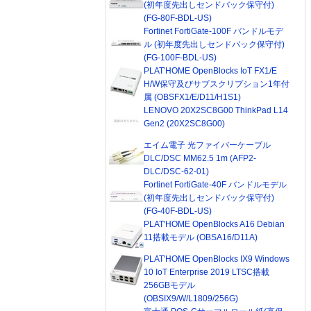
(初年度先出しセンドバック保守付)
(FG-80F-BDL-US)
。
Fortinet FortiGate-100F バンドルモデ
ル (初年度先出しセンドバック保守付)
(FG-100F-BDL-US)
PLAT'HOME OpenBlocks IoT FX1/E
H/W保守及びサブスクリプション1年付
属 (OBSFX1/E/D11/H1S1)
LENOVO 20X2SC8G00 ThinkPad L14
Gen2 (20X2SC8G00)
エイム電子 光ファイバーケーブル
DLC/DSC MM62.5 1m (AFP2-
DLC/DSC-62-01)
Fortinet FortiGate-40F バンドルモデル
(初年度先出しセンドバック保守付)
(FG-40F-BDL-US)
PLAT'HOME OpenBlocks A16 Debian
11搭載モデル (OBSA16/D11A)
PLAT'HOME OpenBlocks IX9 Windows
10 IoT Enterprise 2019 LTSC搭載
256GBモデル
(OBSIX9/W/L1809/256G)