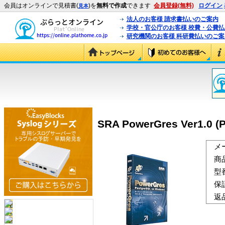
会員はオンラインで見積書(
)を
無料で作成
できます
会員登録(無料)
ログイン
見本
法人のお客様 請求書払いのご案内
学校・官公庁のお客様 校費・公費
研究機関のお客様 科研費払いのご案
SRA PowerGres Ver1.0 (P
メ
商
型
保
返