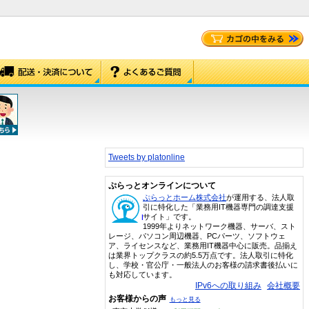
Tweets by platonline
ぷらっとオンラインについて
ぷらっとホーム株式会社
が運用する、法人取
引に特化した「業務用IT機器専門の調達支援
サイト」です。
1999年よりネットワーク機器、サーバ、スト
レージ、パソコン周辺機器、PCパーツ、ソフトウェ
ア、ライセンスなど、業務用IT機器中心に販売。品揃え
は業界トップクラスの約5.5万点です。法人取引に特化
し、学校・官公庁・一般法人のお客様の請求書後払いに
も対応しています。
IPv6への取り組み
会社概要
お客様からの声
もっと見る