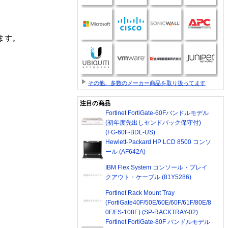
。
きます。
その他、多数のメーカー商品を取り扱ってます
注目の商品
Fortinet FortiGate-60Fバンドルモデル
(初年度先出しセンドバック保守付)
(FG-60F-BDL-US)
Hewlett-Packard HP LCD 8500 コンソ
ール (AF642A)
IBM Flex System コンソール・ブレイ
クアウト・ケーブル (81Y5286)
Fortinet Rack Mount Tray
(FortiGate40F/50E/60E/60F/61F/80E/8
0F/FS-108E) (SP-RACKTRAY-02)
Fortinet FortiGate-80F バンドルモデル