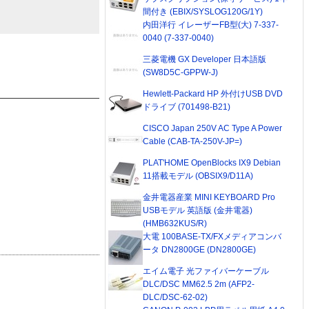
間付き (EBIX/SYSLOG120G/1Y)
内田洋行 イレーザーFB型(大) 7-337-
0040 (7-337-0040)
三菱電機 GX Developer 日本語版
(SW8D5C-GPPW-J)
Hewlett-Packard HP 外付けUSB DVD
ドライブ (701498-B21)
CISCO Japan 250V AC Type A Power
Cable (CAB-TA-250V-JP=)
PLAT'HOME OpenBlocks IX9 Debian
11搭載モデル (OBSIX9/D11A)
金井電器産業 MINI KEYBOARD Pro
USBモデル 英語版 (金井電器)
(HMB632KUS/R)
大電 100BASE-TX/FXメディアコンバ
ータ DN2800GE (DN2800GE)
エイム電子 光ファイバーケーブル
DLC/DSC MM62.5 2m (AFP2-
DLC/DSC-62-02)