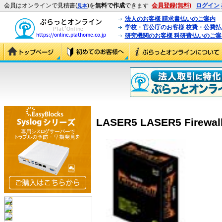
会員はオンラインで見積書(
)を
無料で作成
できます
会員登録(無料)
ログイン
見本
法人のお客様 請求書払いのご案内
学校・官公庁のお客様 校費・公費
研究機関のお客様 科研費払いのご案
LASER5 LASER5 Firewall