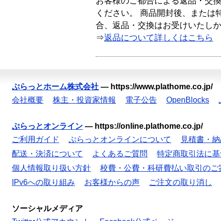
お客様のご都合による返品・交
ください。 商品開封後、または
合、返品・交換はお受けいたし
⇒
返品について詳しくはこちら
ぷらっとホーム株式会社
—
https://www.plathome.co.jp/
会社概要
株主・投資家情報
電子公告
OpenBlocks
ぷらっとオンライン
—
https://online.plathome.co.jp/
ご利用ガイド
ぷらっとオンラインについて
見積書・納
配送・決済について
よくあるご質問
特定商取引法に基
個人情報取り扱い方針
校費・公費・科研費払い取引のご
IPv6への取り組み
お客様からの声
ご注文の取り消し
ソーシャルメディア