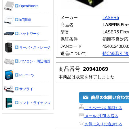
OpenBlocks
メーカー
LASER5
IoT関連
商品名
LASER5 Fire
型番
LASER5 Firew
ネットワーク
保証条件
初期不良対応
JANコード
45401240003
サーバ・ストレージ
返品について
特定商取引法
パソコン・周辺機器
商品番号
20941069
PCパーツ
本商品は販売を終了しました
サプライ
ソフト・ライセンス
このページを印刷する
メールでURLを送る
お気に入りに追加する