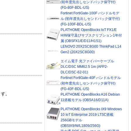
(初年度先出しセンドバック保守付)
(FG-80F-BDL-US)
Fortinet FortiGate-100F バンドルモデ
ル (初年度先出しセンドバック保守付)
(FG-100F-BDL-US)
PLAT'HOME OpenBlocks IoT FX1/E
H/W保守及びサブスクリプション1年付
属 (OBSFX1/E/D11/H1S1)
LENOVO 20X2SC8G00 ThinkPad L14
Gen2 (20X2SC8G00)
エイム電子 光ファイバーケーブル
DLC/DSC MM62.5 1m (AFP2-
DLC/DSC-62-01)
Fortinet FortiGate-40F バンドルモデル
(初年度先出しセンドバック保守付)
(FG-40F-BDL-US)
ます。
PLAT'HOME OpenBlocks A16 Debian
11搭載モデル (OBSA16/D11A)
PLAT'HOME OpenBlocks IX9 Windows
10 IoT Enterprise 2019 LTSC搭載
256GBモデル
(OBSIX9/W/L1809/256G)