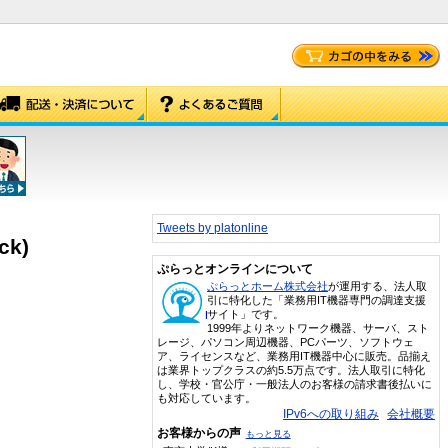
Tweets by platonline
ck)
ぷらっとオンラインについて
ぷらっとホーム株式会社
が運用する、法人取
引に特化した「業務用IT機器専門の調達支援
サイト」です。
1999年よりネットワーク機器、サーバ、スト
レージ、パソコン周辺機器、PCパーツ、ソフトウェ
ア、ライセンスなど、業務用IT機器中心に販売。品揃え
は業界トップクラスの約5.5万点です。法人取引に特化
し、学校・官公庁・一般法人のお客様の請求書後払いに
も対応しています。
IPv6への取り組み
会社概要
お客様からの声
もっと見る