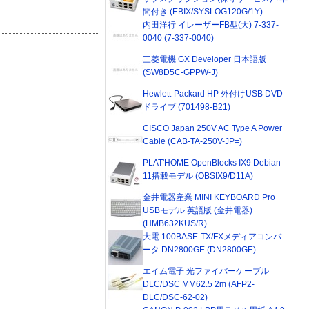
間付き (EBIX/SYSLOG120G/1Y)
内田洋行 イレーザーFB型(大) 7-337-
0040 (7-337-0040)
三菱電機 GX Developer 日本語版
(SW8D5C-GPPW-J)
Hewlett-Packard HP 外付けUSB DVD
ドライブ (701498-B21)
CISCO Japan 250V AC Type A Power
Cable (CAB-TA-250V-JP=)
PLAT'HOME OpenBlocks IX9 Debian
11搭載モデル (OBSIX9/D11A)
金井電器産業 MINI KEYBOARD Pro
USBモデル 英語版 (金井電器)
(HMB632KUS/R)
大電 100BASE-TX/FXメディアコンバ
ータ DN2800GE (DN2800GE)
エイム電子 光ファイバーケーブル
DLC/DSC MM62.5 2m (AFP2-
DLC/DSC-62-02)