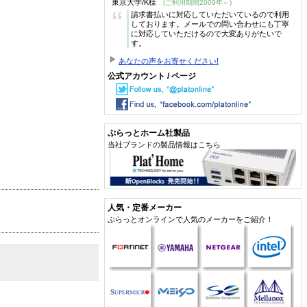
東京大学/K様
(ご利用期間2009年～)
“
請求書払いに対応していただいているので利用
しております。メールでの問い合わせにも丁寧
に対応していただけるので大変ありがたいで
す。
あなたの声をお寄せください!
公式アカウント / ページ
ぷらっとホーム社製品
当社ブランドの製品情報はこちら
人気・定番メーカー
ぷらっとオンラインで人気のメーカーをご紹介！