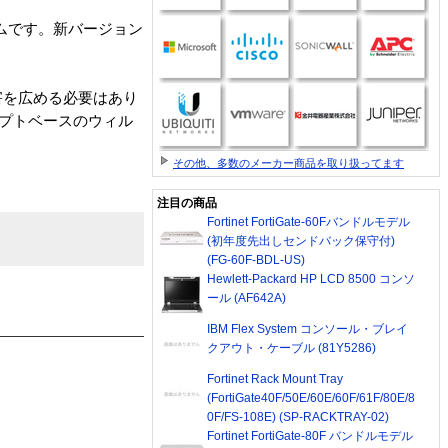
グラムです。新バージョン
害を広める必要はあり
リプトベースのウィル
その他、多数のメーカー商品を取り扱ってます
注目の商品
Fortinet FortiGate-60Fバンドルモデル
(初年度先出しセンドバック保守付)
(FG-60F-BDL-US)
Hewlett-Packard HP LCD 8500 コンソ
ール (AF642A)
IBM Flex System コンソール・ブレイ
クアウト・ケーブル (81Y5286)
Fortinet Rack Mount Tray
(FortiGate40F/50E/60E/60F/61F/80E/8
0F/FS-108E) (SP-RACKTRAY-02)
Fortinet FortiGate-80F バンドルモデル