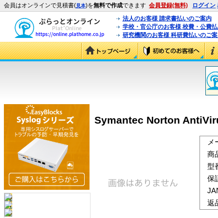
会員はオンラインで見積書(
)を
無料で作成
できます
会員登録(無料)
ログイン
見本
法人のお客様 請求書払いのご案内
学校・官公庁のお客様 校費・公費
研究機関のお客様 科研費払いのご案
Symantec Norton AntiVir
メ
商
型
保
J
返