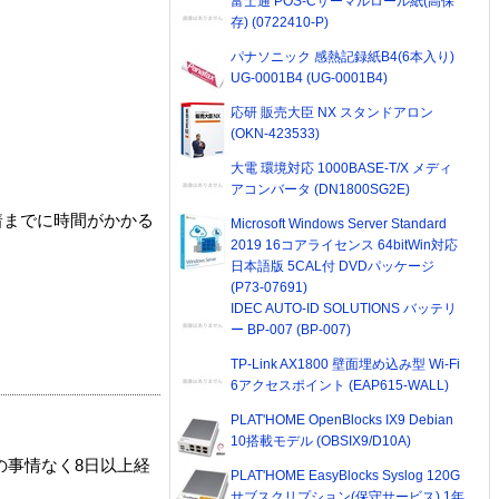
富士通 POS-Cサーマルロール紙(高保
存) (0722410-P)
パナソニック 感熱記録紙B4(6本入り)
UG-0001B4 (UG-0001B4)
応研 販売大臣 NX スタンドアロン
(OKN-423533)
大電 環境対応 1000BASE-T/X メディ
アコンバータ (DN1800SG2E)
着までに時間がかかる
Microsoft Windows Server Standard
2019 16コアライセンス 64bitWin対応
日本語版 5CAL付 DVDパッケージ
(P73-07691)
IDEC AUTO-ID SOLUTIONS バッテリ
ー BP-007 (BP-007)
TP-Link AX1800 壁面埋め込み型 Wi-Fi
6アクセスポイント (EAP615-WALL)
PLAT'HOME OpenBlocks IX9 Debian
10搭載モデル (OBSIX9/D10A)
の事情なく8日以上経
PLAT'HOME EasyBlocks Syslog 120G
サブスクリプション(保守サービス) 1年