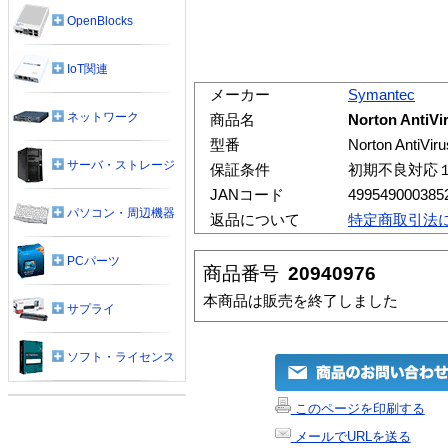
OpenBlocks
IoT関連
メーカー
Symantec
ネットワーク
商品名
Norton Anti
型番
Norton AntiV
サーバ・ストレージ
保証条件
初期不良対応
JANコード
499549000385
パソコン・周辺機器
返品について
特定商取引法
PCパーツ
商品番号
20940976
本商品は販売を終了しました
サプライ
ソフト・ライセンス
このページを印刷する
メールでURLを送る