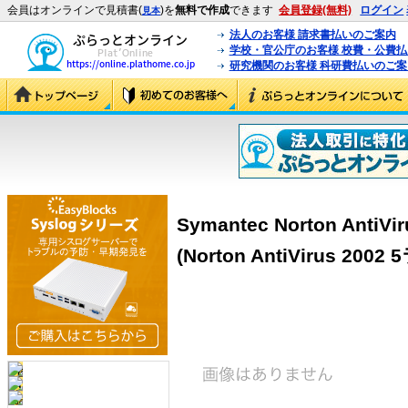
会員はオンラインで見積書(
)を
無料で作成
できます
会員登録(無料)
ログイン
見本
法人のお客様 請求書払いのご案内
学校・官公庁のお客様 校費・公費
研究機関のお客様 科研費払いのご案
Symantec Norton Anti
(Norton AntiVirus 20