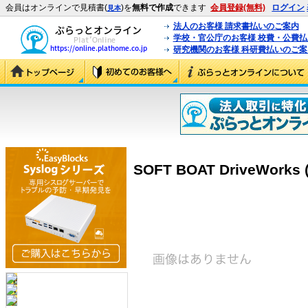
会員はオンラインで見積書(
)を
無料で作成
できます
会員登録(無料)
ログイン
見本
法人のお客様 請求書払いのご案内
学校・官公庁のお客様 校費・公費
研究機関のお客様 科研費払いのご案
SOFT BOAT DriveWorks (