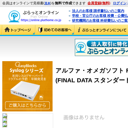
会員はオンラインで見積書(
)を
無料で作成
できます
会員登録(無料)
ログイン
見本
法人のお客様 請求書払いのご案内
学校・官公庁のお客様 校費・公費
研究機関のお客様 科研費払いのご案
アルファ・オメガソフト FI
(FINAL DATA スタンダー