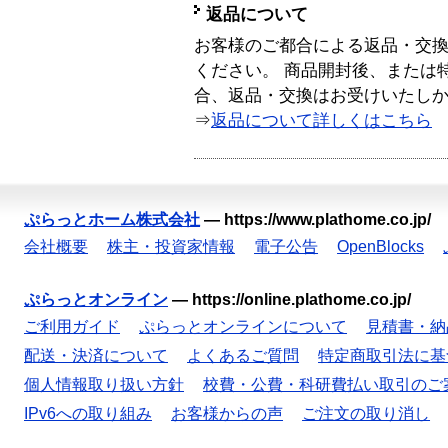
返品について
お客様のご都合による返品・交
ください。 商品開封後、または
合、返品・交換はお受けいたし
⇒
返品について詳しくはこちら
ぷらっとホーム株式会社
—
https://www.plathome.co.jp/
会社概要
株主・投資家情報
電子公告
OpenBlocks
ぷらっとオンライン
—
https://online.plathome.co.jp/
ご利用ガイド
ぷらっとオンラインについて
見積書・納
配送・決済について
よくあるご質問
特定商取引法に基
個人情報取り扱い方針
校費・公費・科研費払い取引のご
IPv6への取り組み
お客様からの声
ご注文の取り消し