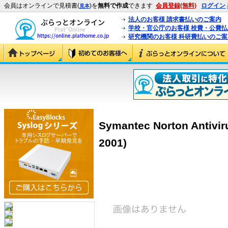
会員はオンラインで見積書(
)を
無料で作成
できます
会員登録(無料)
ログイン
見本
法人のお客様 請求書払いのご案内
学校・官公庁のお客様 校費・公費
研究機関のお客様 科研費払いのご案
Symantec Norton Antiviru
2001)