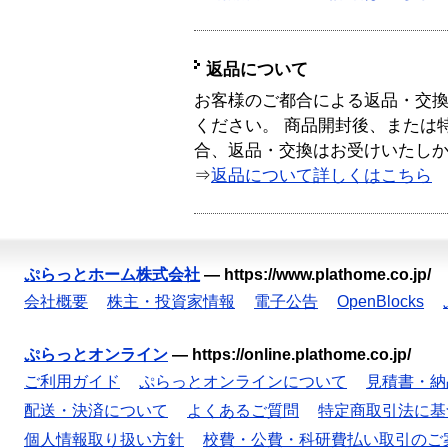
返品について
お客様のご都合による返品・交
ください。 商品開封後、または
合、返品・交換はお受けいたし
⇒
返品について詳しくはこちら
ぷらっとホーム株式会社
—
https://www.plathome.co.jp/
会社概要
株主・投資家情報
電子公告
OpenBlocks
ぷらっとオンライン
—
https://online.plathome.co.jp/
ご利用ガイド
ぷらっとオンラインについて
見積書・納
配送・決済について
よくあるご質問
特定商取引法に基
個人情報取り扱い方針
校費・公費・科研費払い取引のご