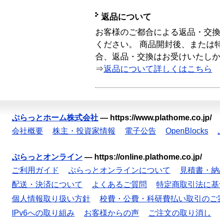
返品について
お客様のご都合による返品・交
ください。 商品開封後、または
合、返品・交換はお受けいたし
⇒
返品について詳しくはこちら
ぷらっとホーム株式会社
—
https://www.plathome.co.jp/
会社概要
株主・投資家情報
電子公告
OpenBlocks
ぷらっとオンライン
—
https://online.plathome.co.jp/
ご利用ガイド
ぷらっとオンラインについて
見積書・納
配送・決済について
よくあるご質問
特定商取引法に基
個人情報取り扱い方針
校費・公費・科研費払い取引のご
IPv6への取り組み
お客様からの声
ご注文の取り消し