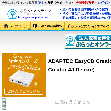
会員はオンラインで見積書(
)を
無料で作成
できます
会員登録(無料)
ログイン
見本
法人のお客様 請求書払いのご案内
学校・官公庁のお客様 校費・公費
研究機関のお客様 科研費払いのご案
ADAPTEC EasyCD Creato
Creator 4J Deluxe)