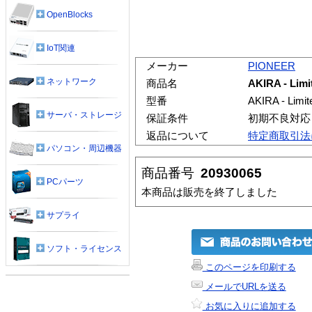
OpenBlocks
IoT関連
メーカー
PIONEER
ネットワーク
商品名
AKIRA - Limi
型番
AKIRA - Limit
サーバ・ストレージ
保証条件
初期不良対応
返品について
特定商取引法
パソコン・周辺機器
商品番号
20930065
PCパーツ
本商品は販売を終了しました
サプライ
ソフト・ライセンス
このページを印刷する
メールでURLを送る
お気に入りに追加する