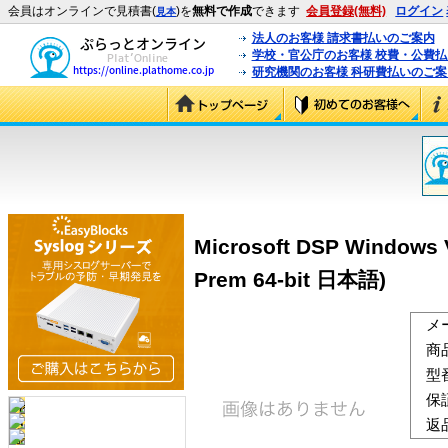
会員はオンラインで見積書(
)を
無料で作成
できます
会員登録(無料)
ログイン
見本
法人のお客様 請求書払いのご案内
学校・官公庁のお客様 校費・公費
研究機関のお客様 科研費払いのご案
Microsoft DSP Windows
Prem 64-bit 日本語)
メ
商
型
保
返