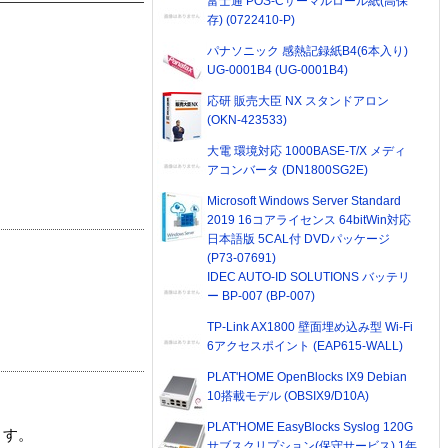
富士通 POS-Cサーマルロール紙(高保
存) (0722410-P)
パナソニック 感熱記録紙B4(6本入り)
UG-0001B4 (UG-0001B4)
応研 販売大臣 NX スタンドアロン
(OKN-423533)
大電 環境対応 1000BASE-T/X メディ
アコンバータ (DN1800SG2E)
Microsoft Windows Server Standard
2019 16コアライセンス 64bitWin対応
日本語版 5CAL付 DVDパッケージ
(P73-07691)
IDEC AUTO-ID SOLUTIONS バッテリ
ー BP-007 (BP-007)
TP-Link AX1800 壁面埋め込み型 Wi-Fi
6アクセスポイント (EAP615-WALL)
PLAT'HOME OpenBlocks IX9 Debian
10搭載モデル (OBSIX9/D10A)
PLAT'HOME EasyBlocks Syslog 120G
ます。
サブスクリプション(保守サービス) 1年