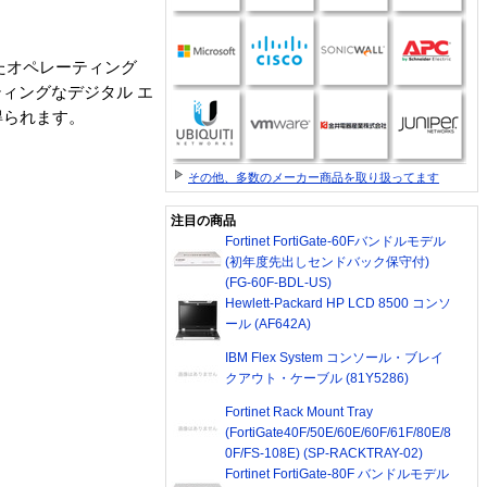
適したオペレーティング
ィングなデジタル エ
得られます。
その他、多数のメーカー商品を取り扱ってます
注目の商品
Fortinet FortiGate-60Fバンドルモデル
(初年度先出しセンドバック保守付)
(FG-60F-BDL-US)
Hewlett-Packard HP LCD 8500 コンソ
ール (AF642A)
IBM Flex System コンソール・ブレイ
クアウト・ケーブル (81Y5286)
Fortinet Rack Mount Tray
(FortiGate40F/50E/60E/60F/61F/80E/8
0F/FS-108E) (SP-RACKTRAY-02)
Fortinet FortiGate-80F バンドルモデル