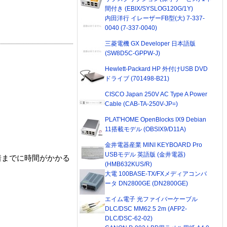
間付き (EBIX/SYSLOG120G/1Y)
内田洋行 イレーザーFB型(大) 7-337-
0040 (7-337-0040)
三菱電機 GX Developer 日本語版
(SW8D5C-GPPW-J)
Hewlett-Packard HP 外付けUSB DVD
ドライブ (701498-B21)
CISCO Japan 250V AC Type A Power
Cable (CAB-TA-250V-JP=)
PLAT'HOME OpenBlocks IX9 Debian
11搭載モデル (OBSIX9/D11A)
金井電器産業 MINI KEYBOARD Pro
USBモデル 英語版 (金井電器)
着までに時間がかかる
(HMB632KUS/R)
大電 100BASE-TX/FXメディアコンバ
ータ DN2800GE (DN2800GE)
エイム電子 光ファイバーケーブル
DLC/DSC MM62.5 2m (AFP2-
DLC/DSC-62-02)