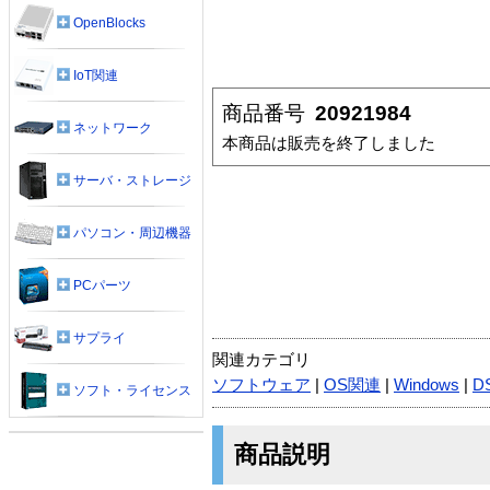
OpenBlocks
IoT関連
商品番号
20921984
ネットワーク
本商品は販売を終了しました
サーバ・ストレージ
パソコン・周辺機器
PCパーツ
サプライ
関連カテゴリ
ソフトウェア
|
OS関連
|
Windows
|
DS
ソフト・ライセンス
商品説明