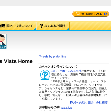
Tweets by platonline
s Vista Home
ぷらっとオンラインについて
ぷらっとホーム株式会社
が運用する、法人取
引に特化した「業務用IT機器専門の調達支援
サイト」です。
1999年よりネットワーク機器、サーバ、スト
レージ、パソコン周辺機器、PCパーツ、ソフトウェ
ア、ライセンスなど、業務用IT機器中心に販売。品揃え
は業界トップクラスの約5.5万点です。法人取引に特化
し、学校・官公庁・一般法人のお客様の請求書後払いに
も対応しています。
IPv6への取り組み
会社概要
お客様からの声
もっと見る