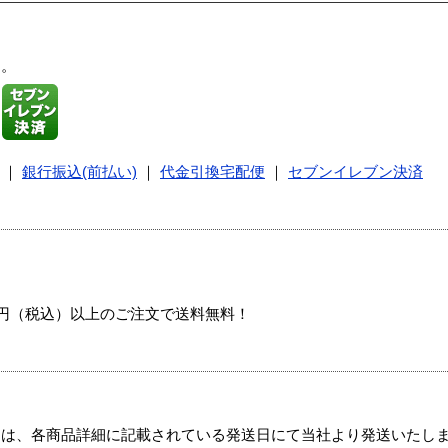
す。
｜
銀行振込(前払い)
｜
代金引換宅配便
｜
セブンイレブン決済
00円（税込）以上のご注文で送料無料！
ては、各商品詳細に記載されている発送日にて当社より発送いたし