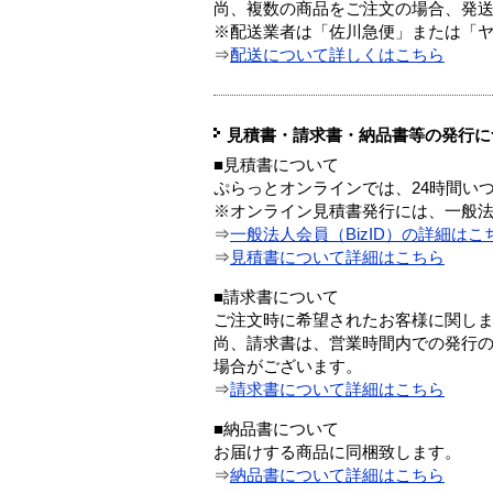
尚、複数の商品をご注文の場合、発
※配送業者は「佐川急便」または「
⇒
配送について詳しくはこちら
見積書・請求書・納品書等の発行に
■見積書について
ぷらっとオンラインでは、24時間い
※オンライン見積書発行には、一般法人
⇒
一般法人会員（BizID）の詳細はこ
⇒
見積書について詳細はこちら
■請求書について
ご注文時に希望されたお客様に関し
尚、請求書は、営業時間内での発行
場合がございます。
⇒
請求書について詳細はこちら
■納品書について
お届けする商品に同梱致します。
⇒
納品書について詳細はこちら