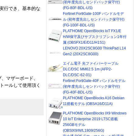
(初年度先出しセンドバック保守付)
(FG-80F-BDL-US)
能を実行でき、基本的な
Fortinet FortiGate-100F バンドルモデ
ル (初年度先出しセンドバック保守付)
(FG-100F-BDL-US)
PLAT'HOME OpenBlocks IoT FX1/E
H/W保守及びサブスクリプション1年付
属 (OBSFX1/E/D11/H1S1)
LENOVO 20X2SC8G00 ThinkPad L14
Gen2 (20X2SC8G00)
エイム電子 光ファイバーケーブル
DLC/DSC MM62.5 1m (AFP2-
DLC/DSC-62-01)
ブ、マザーボード、
Fortinet FortiGate-40F バンドルモデル
ストールして使用頂く
(初年度先出しセンドバック保守付)
(FG-40F-BDL-US)
PLAT'HOME OpenBlocks A16 Debian
11搭載モデル (OBSA16/D11A)
PLAT'HOME OpenBlocks IX9 Windows
10 IoT Enterprise 2019 LTSC搭載
256GBモデル
(OBSIX9/W/L1809/256G)