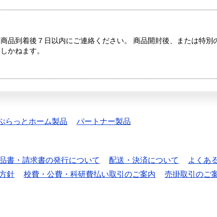
商品到着後７日以内にご連絡ください。 商品開封後、または特別
たしかねます。
ぷらっとホーム製品
パートナー製品
品書・請求書の発行について
配送・決済について
よくあ
方針
校費・公費・科研費払い取引のご案内
売掛取引のご