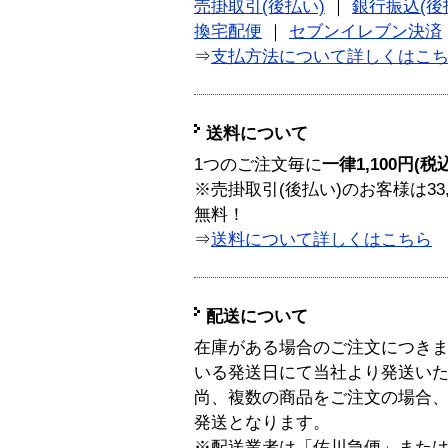
売掛取引(後払い)
｜
銀行振込(後
換宅配便
｜
セブンイレブン決済
⇒
支払方法について詳しくはこ
送料について
1つのご注文毎に
一律1,100円(税
※売掛取引(後払い)のお客様は33
無料！
⇒
送料について詳しくはこちら
配送について
在庫がある場合のご注文につき
いる発送日にて当社より発送い
尚、複数の商品をご注文の場合
発送となります。
※配送業者は「佐川急便」また