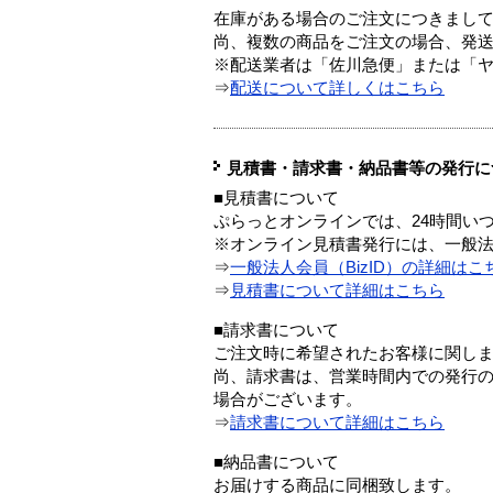
在庫がある場合のご注文につきまし
尚、複数の商品をご注文の場合、発
※配送業者は「佐川急便」または「
⇒
配送について詳しくはこちら
見積書・請求書・納品書等の発行に
■見積書について
ぷらっとオンラインでは、24時間い
※オンライン見積書発行には、一般法人
⇒
一般法人会員（BizID）の詳細はこ
⇒
見積書について詳細はこちら
■請求書について
ご注文時に希望されたお客様に関し
尚、請求書は、営業時間内での発行
場合がございます。
⇒
請求書について詳細はこちら
■納品書について
お届けする商品に同梱致します。