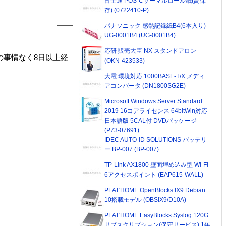
富士通 POS-Cサーマルロール紙(高保
存) (0722410-P)
パナソニック 感熱記録紙B4(6本入り)
UG-0001B4 (UG-0001B4)
応研 販売大臣 NX スタンドアロン
の事情なく8日以上経
(OKN-423533)
大電 環境対応 1000BASE-T/X メディ
アコンバータ (DN1800SG2E)
Microsoft Windows Server Standard
2019 16コアライセンス 64bitWin対応
日本語版 5CAL付 DVDパッケージ
(P73-07691)
IDEC AUTO-ID SOLUTIONS バッテリ
ー BP-007 (BP-007)
TP-Link AX1800 壁面埋め込み型 Wi-Fi
6アクセスポイント (EAP615-WALL)
PLAT'HOME OpenBlocks IX9 Debian
10搭載モデル (OBSIX9/D10A)
PLAT'HOME EasyBlocks Syslog 120G
サブスクリプション(保守サービス) 1年