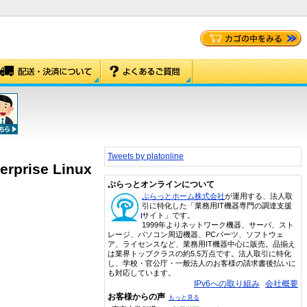
Tweets by platonline
erprise Linux
ぷらっとオンラインについて
ぷらっとホーム株式会社
が運用する、法人取
引に特化した「業務用IT機器専門の調達支援
サイト」です。
1999年よりネットワーク機器、サーバ、スト
レージ、パソコン周辺機器、PCパーツ、ソフトウェ
ア、ライセンスなど、業務用IT機器中心に販売。品揃え
は業界トップクラスの約5.5万点です。法人取引に特化
し、学校・官公庁・一般法人のお客様の請求書後払いに
も対応しています。
IPv6への取り組み
会社概要
お客様からの声
もっと見る