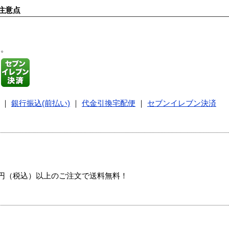
注意点
す。
｜
銀行振込(前払い)
｜
代金引換宅配便
｜
セブンイレブン決済
00円（税込）以上のご注文で送料無料！