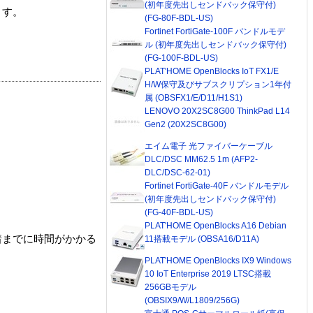
(初年度先出しセンドバック保守付)
ます。
(FG-80F-BDL-US)
Fortinet FortiGate-100F バンドルモデ
ル (初年度先出しセンドバック保守付)
(FG-100F-BDL-US)
PLAT'HOME OpenBlocks IoT FX1/E
H/W保守及びサブスクリプション1年付
属 (OBSFX1/E/D11/H1S1)
LENOVO 20X2SC8G00 ThinkPad L14
Gen2 (20X2SC8G00)
エイム電子 光ファイバーケーブル
DLC/DSC MM62.5 1m (AFP2-
DLC/DSC-62-01)
Fortinet FortiGate-40F バンドルモデル
(初年度先出しセンドバック保守付)
(FG-40F-BDL-US)
PLAT'HOME OpenBlocks A16 Debian
着までに時間がかかる
11搭載モデル (OBSA16/D11A)
PLAT'HOME OpenBlocks IX9 Windows
10 IoT Enterprise 2019 LTSC搭載
256GBモデル
(OBSIX9/W/L1809/256G)