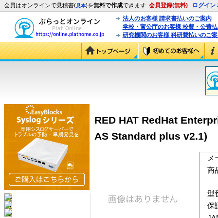
会員はオンラインで見積書(
)を
無料で作成
できます
会員登録(無料)
ログイン
見本
法人のお客様 請求書払いのご案内
学校・官公庁のお客様 校費・公費
研究機関のお客様 科研費払いのご案
RED HAT RedHat Enterpri
AS Standard plus v2.1)
メ
商
型
保
J