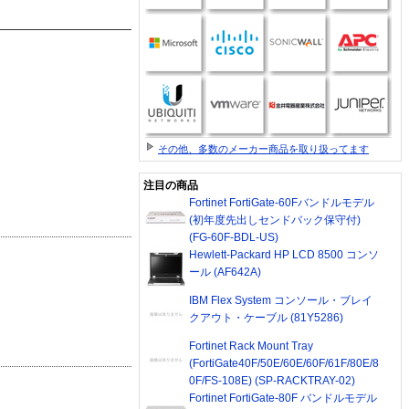
その他、多数のメーカー商品を取り扱ってます
注目の商品
Fortinet FortiGate-60Fバンドルモデル
(初年度先出しセンドバック保守付)
(FG-60F-BDL-US)
Hewlett-Packard HP LCD 8500 コンソ
ール (AF642A)
IBM Flex System コンソール・ブレイ
クアウト・ケーブル (81Y5286)
Fortinet Rack Mount Tray
(FortiGate40F/50E/60E/60F/61F/80E/8
0F/FS-108E) (SP-RACKTRAY-02)
Fortinet FortiGate-80F バンドルモデル