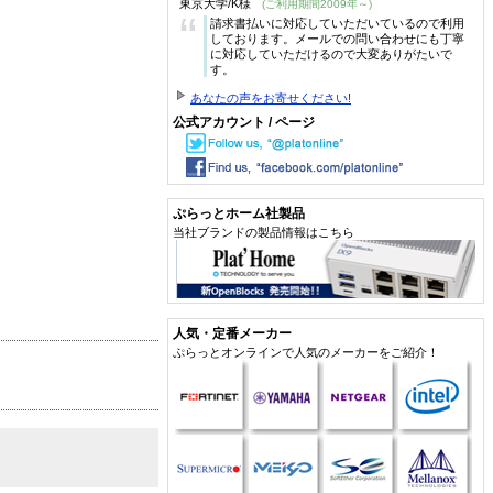
東京大学/K様
(ご利用期間2009年～)
“
請求書払いに対応していただいているので利用
しております。メールでの問い合わせにも丁寧
に対応していただけるので大変ありがたいで
す。
あなたの声をお寄せください!
公式アカウント / ページ
ぷらっとホーム社製品
当社ブランドの製品情報はこちら
人気・定番メーカー
ぷらっとオンラインで人気のメーカーをご紹介！