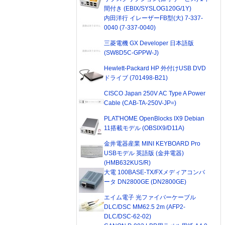
間付き (EBIX/SYSLOG120G/1Y)
内田洋行 イレーザーFB型(大) 7-337-
0040 (7-337-0040)
三菱電機 GX Developer 日本語版
(SW8D5C-GPPW-J)
Hewlett-Packard HP 外付けUSB DVD
ドライブ (701498-B21)
CISCO Japan 250V AC Type A Power
Cable (CAB-TA-250V-JP=)
PLAT'HOME OpenBlocks IX9 Debian
11搭載モデル (OBSIX9/D11A)
金井電器産業 MINI KEYBOARD Pro
USBモデル 英語版 (金井電器)
(HMB632KUS/R)
大電 100BASE-TX/FXメディアコンバ
ータ DN2800GE (DN2800GE)
エイム電子 光ファイバーケーブル
DLC/DSC MM62.5 2m (AFP2-
DLC/DSC-62-02)