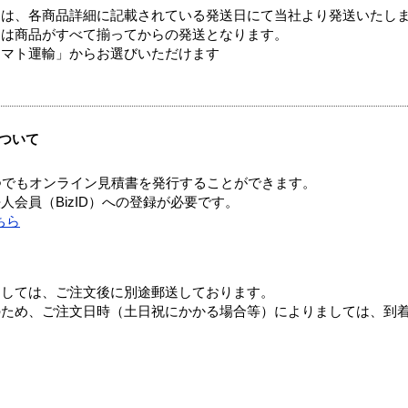
ては、各商品詳細に記載されている発送日にて当社より発送いたし
送は商品がすべて揃ってからの発送となります。
ヤマト運輸」からお選びいただけます
ついて
つでもオンライン見積書を発行することができます。
会員（BizID）への登録が必要です。
ちら
ましては、ご注文後に別途郵送しております。
のため、ご注文日時（土日祝にかかる場合等）によりましては、到