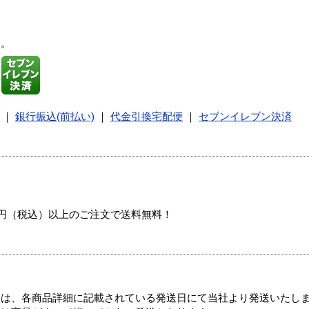
す。
｜
銀行振込(前払い)
｜
代金引換宅配便
｜
セブンイレブン決済
00円（税込）以上のご注文で送料無料！
ては、各商品詳細に記載されている発送日にて当社より発送いたし