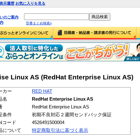
表示履歴
お気に入りを見る
払いのご案内
内
型番まとめ検索»
se Linux AS (RedHat Enterprise Linux AS)
ーカー
RED HAT
品名
RedHat Enterprise Linux AS
番
RedHat Enterprise Linux AS
証条件
初期不良対応２週間センドバック保証
ANコード
4526491500004
品について
特定商取引法に基づく表示