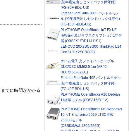
(初年度先出しセンドバック保守付)
(FG-80F-BDL-US)
Fortinet FortiGate-100F バンドルモデ
ル (初年度先出しセンドバック保守付)
(FG-100F-BDL-US)
PLAT'HOME OpenBlocks IoT FX1/E
H/W保守及びサブスクリプション1年付
属 (OBSFX1/E/D11/H1S1)
LENOVO 20X2SC8G00 ThinkPad L14
Gen2 (20X2SC8G00)
エイム電子 光ファイバーケーブル
DLC/DSC MM62.5 1m (AFP2-
DLC/DSC-62-01)
Fortinet FortiGate-40F バンドルモデル
(初年度先出しセンドバック保守付)
(FG-40F-BDL-US)
着までに時間がかかる
PLAT'HOME OpenBlocks A16 Debian
11搭載モデル (OBSA16/D11A)
PLAT'HOME OpenBlocks IX9 Windows
10 IoT Enterprise 2019 LTSC搭載
256GBモデル
(OBSIX9/W/L1809/256G)