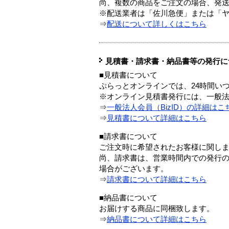
尚、複数の商品をご注文の場合、発
※配送業者は「佐川急便」または「
⇒
配送について詳しくはこちら
見積書・請求書・納品書等の発行に
■見積書について
ぷらっとオンラインでは、24時間い
※オンライン見積書発行には、一般法人
⇒
一般法人会員（BizID）の詳細はこ
⇒
見積書について詳細はこちら
■請求書について
ご注文時に希望されたお客様に関し
尚、請求書は、営業時間内での発行
場合がございます。
⇒
請求書について詳細はこちら
■納品書について
お届けする商品に同梱致します。
⇒
納品書について詳細はこちら