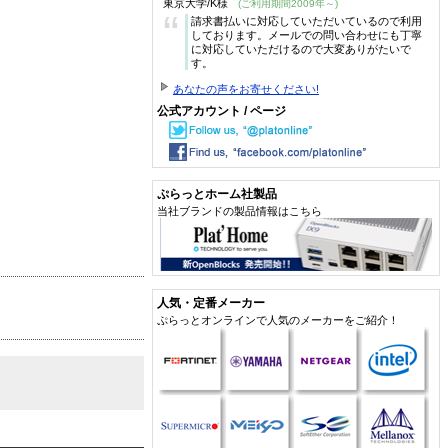
東京大学/K様
(ご利用期間2009年～)
“
請求書払いに対応していただいているので利用
しております。メールでの問い合わせにも丁寧
に対応していただけるので大変ありがたいで
す。
あなたの声をお寄せください!
公式アカウント / ページ
ぷらっとホーム社製品
当社ブランドの製品情報はこちら
人気・定番メーカー
ぷらっとオンラインで人気のメーカーをご紹介！