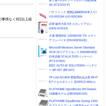
富士通 POS-Cサーマルロール紙(高保
存) (0722410-P)
パナソニック 感熱記録紙B4(6本入り)
UG-0001B4 (UG-0001B4)
の事情なく8日以上経
応研 販売大臣 NX スタンドアロン
(OKN-423533)
大電 環境対応 1000BASE-T/X メディ
アコンバータ (DN1800SG2E)
Microsoft Windows Server Standard
2019 16コアライセンス 64bitWin対応
日本語版 5CAL付 DVDパッケージ
(P73-07691)
IDEC AUTO-ID SOLUTIONS バッテリ
ー BP-007 (BP-007)
TP-Link AX1800 壁面埋め込み型 Wi-Fi
6アクセスポイント (EAP615-WALL)
PLAT'HOME OpenBlocks IX9 Debian
10搭載モデル (OBSIX9/D10A)
PLAT'HOME EasyBlocks Syslog 120G
サブスクリプション(保守サービス) 1年