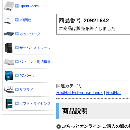
OpenBlocks
商品番号
20921642
IoT関連
本商品は販売を終了しました
ネットワーク
サーバ・ストレージ
パソコン・周辺機器
PCパーツ
関連カテゴリ
サプライ
RedHat Enterprise Linux
|
RedHat
ソフト・ライセンス
商品説明
ぷらっとオンライン ご購入の際の