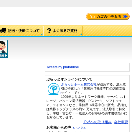
Tweets by platonline
ぷらっとオンラインについて
ぷらっとホーム株式会社
が運用する、法人取
引に特化した「業務用IT機器専門の調達支援
サイト」です。
1999年よりネットワーク機器、サーバ、スト
レージ、パソコン周辺機器、PCパーツ、ソフトウェ
ア、ライセンスなど、業務用IT機器中心に販売。品揃え
は業界トップクラスの約5.5万点です。法人取引に特化
し、学校・官公庁・一般法人のお客様の請求書後払いに
も対応しています。
IPv6への取り組み
会社概要
お客様からの声
もっと見る