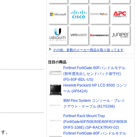
その他、多数のメーカー商品を取り扱ってます
注目の商品
Fortinet FortiGate-60Fバンドルモデル
(初年度先出しセンドバック保守付)
(FG-60F-BDL-US)
Hewlett-Packard HP LCD 8500 コンソ
ール (AF642A)
IBM Flex System コンソール・ブレイ
クアウト・ケーブル (81Y5286)
Fortinet Rack Mount Tray
(FortiGate40F/50E/60E/60F/61F/80E/8
0F/FS-108E) (SP-RACKTRAY-02)
ます。
Fortinet FortiGate-80F バンドルモデル