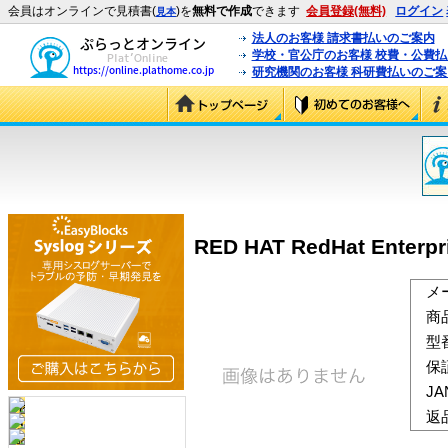
会員はオンラインで見積書(
)を
無料で作成
できます
会員登録(無料)
ログイン
見本
法人のお客様 請求書払いのご案内
学校・官公庁のお客様 校費・公費
研究機関のお客様 科研費払いのご案
RED HAT RedHat Enterpri
メ
商
型
保
J
返