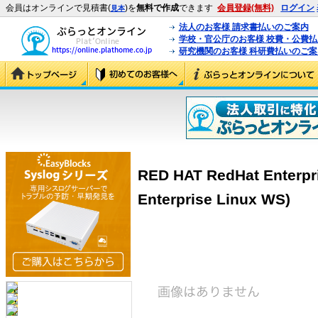
会員はオンラインで見積書(
)を
無料で作成
できます
会員登録(無料)
ログイン
見本
法人のお客様 請求書払いのご案内
学校・官公庁のお客様 校費・公費
研究機関のお客様 科研費払いのご案
RED HAT RedHat Enterpr
Enterprise Linux WS)