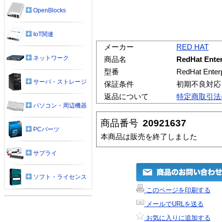
OpenBlocks
IoT関連
メーカー
RED HAT
ネットワーク
商品名
RedHat Ente
型番
RedHat Enter
サーバ・ストレージ
保証条件
初期不良対応
返品について
特定商取引法
パソコン・周辺機器
商品番号
20921637
PCパーツ
本商品は販売を終了しました
サプライ
ソフト・ライセンス
このページを印刷する
メールでURLを送る
お気に入りに追加する