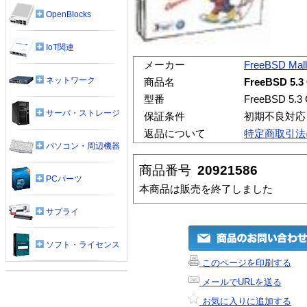
OpenBlocks
IoT関連
メーカー
FreeBSD Mall 
ネットワーク
商品名
FreeBSD 5.
型番
FreeBSD 5.
サーバ・ストレージ
保証条件
初期不良対応
返品について
特定商取引法
パソコン・周辺機器
商品番号
20921586
PCパーツ
本商品は販売を終了しました
サプライ
ソフト・ライセンス
このページを印刷する
メールでURLを送る
お気に入りに追加する