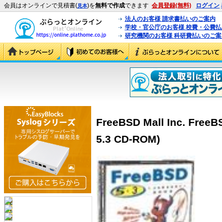
会員はオンラインで見積書(
)を
無料で作成
できます
会員登録(無料)
ログイン
見本
法人のお客様 請求書払いのご案内
学校・官公庁のお客様 校費・公費
研究機関のお客様 科研費払いのご案
FreeBSD Mall Inc. Free
5.3 CD-ROM)