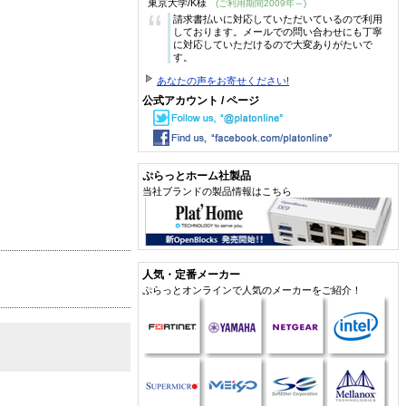
東京大学/K様
(ご利用期間2009年～)
“
請求書払いに対応していただいているので利用
しております。メールでの問い合わせにも丁寧
に対応していただけるので大変ありがたいで
す。
あなたの声をお寄せください!
公式アカウント / ページ
ぷらっとホーム社製品
当社ブランドの製品情報はこちら
人気・定番メーカー
ぷらっとオンラインで人気のメーカーをご紹介！