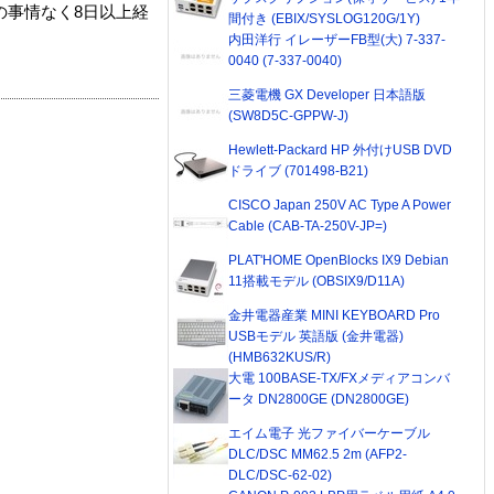
の事情なく8日以上経
間付き (EBIX/SYSLOG120G/1Y)
内田洋行 イレーザーFB型(大) 7-337-
0040 (7-337-0040)
三菱電機 GX Developer 日本語版
(SW8D5C-GPPW-J)
Hewlett-Packard HP 外付けUSB DVD
ドライブ (701498-B21)
CISCO Japan 250V AC Type A Power
Cable (CAB-TA-250V-JP=)
PLAT'HOME OpenBlocks IX9 Debian
11搭載モデル (OBSIX9/D11A)
金井電器産業 MINI KEYBOARD Pro
USBモデル 英語版 (金井電器)
(HMB632KUS/R)
大電 100BASE-TX/FXメディアコンバ
ータ DN2800GE (DN2800GE)
エイム電子 光ファイバーケーブル
DLC/DSC MM62.5 2m (AFP2-
DLC/DSC-62-02)