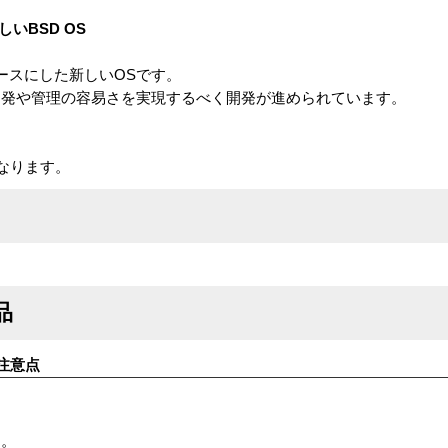
しいBSD OS
4.xをベースにした新しいOSです。
開発や管理の容易さを実現するべく開発が進められています。
なります。
品
注意点
す。