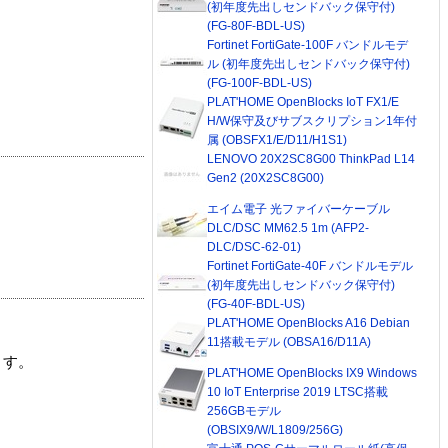
(初年度先出しセンドバック保守付)
(FG-80F-BDL-US)
Fortinet FortiGate-100F バンドルモデ
ル (初年度先出しセンドバック保守付)
(FG-100F-BDL-US)
PLAT'HOME OpenBlocks IoT FX1/E
H/W保守及びサブスクリプション1年付
属 (OBSFX1/E/D11/H1S1)
LENOVO 20X2SC8G00 ThinkPad L14
Gen2 (20X2SC8G00)
エイム電子 光ファイバーケーブル
DLC/DSC MM62.5 1m (AFP2-
DLC/DSC-62-01)
Fortinet FortiGate-40F バンドルモデル
(初年度先出しセンドバック保守付)
(FG-40F-BDL-US)
PLAT'HOME OpenBlocks A16 Debian
11搭載モデル (OBSA16/D11A)
ます。
PLAT'HOME OpenBlocks IX9 Windows
10 IoT Enterprise 2019 LTSC搭載
256GBモデル
(OBSIX9/W/L1809/256G)