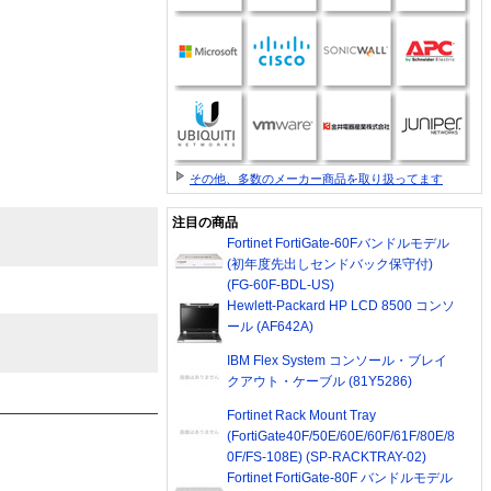
その他、多数のメーカー商品を取り扱ってます
注目の商品
Fortinet FortiGate-60Fバンドルモデル
(初年度先出しセンドバック保守付)
(FG-60F-BDL-US)
Hewlett-Packard HP LCD 8500 コンソ
ール (AF642A)
IBM Flex System コンソール・ブレイ
クアウト・ケーブル (81Y5286)
Fortinet Rack Mount Tray
(FortiGate40F/50E/60E/60F/61F/80E/8
0F/FS-108E) (SP-RACKTRAY-02)
Fortinet FortiGate-80F バンドルモデル