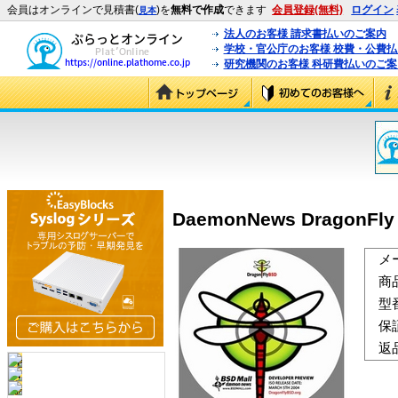
会員はオンラインで見積書(
)を
無料で作成
できます
会員登録(無料)
ログイン
見本
法人のお客様 請求書払いのご案内
学校・官公庁のお客様 校費・公費
研究機関のお客様 科研費払いのご案
DaemonNews DragonFly B
メ
商
型
保
返