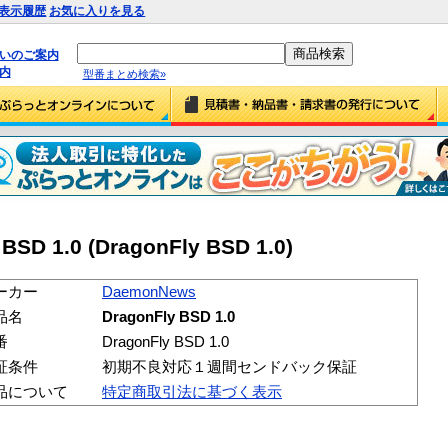
表示履歴
お気に入りを見る
払いのご案内
内
型番まとめ検索»
SD 1.0 (DragonFly BSD 1.0)
ーカー
DaemonNews
品名
DragonFly BSD 1.0
番
DragonFly BSD 1.0
証条件
初期不良対応１週間センドバック保証
品について
特定商取引法に基づく表示