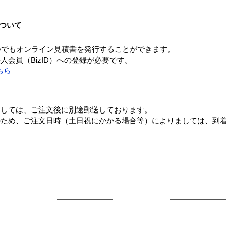
ついて
つでもオンライン見積書を発行することができます。
会員（BizID）への登録が必要です。
ちら
ましては、ご注文後に別途郵送しております。
のため、ご注文日時（土日祝にかかる場合等）によりましては、到