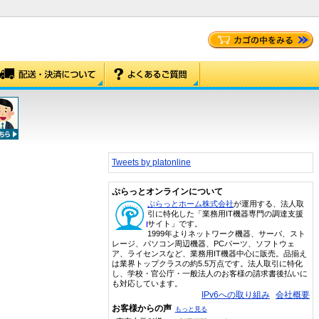
Tweets by platonline
ぷらっとオンラインについて
ぷらっとホーム株式会社
が運用する、法人取
引に特化した「業務用IT機器専門の調達支援
サイト」です。
1999年よりネットワーク機器、サーバ、スト
レージ、パソコン周辺機器、PCパーツ、ソフトウェ
ア、ライセンスなど、業務用IT機器中心に販売。品揃え
は業界トップクラスの約5.5万点です。法人取引に特化
し、学校・官公庁・一般法人のお客様の請求書後払いに
も対応しています。
IPv6への取り組み
会社概要
お客様からの声
もっと見る