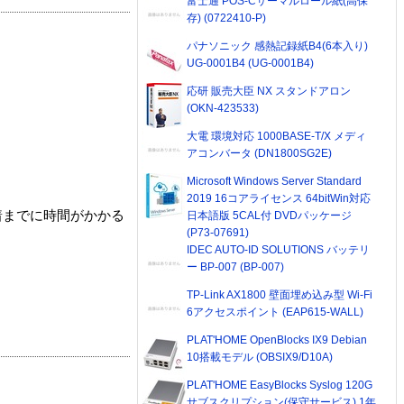
富士通 POS-Cサーマルロール紙(高保
存) (0722410-P)
パナソニック 感熱記録紙B4(6本入り)
UG-0001B4 (UG-0001B4)
応研 販売大臣 NX スタンドアロン
(OKN-423533)
大電 環境対応 1000BASE-T/X メディ
アコンバータ (DN1800SG2E)
Microsoft Windows Server Standard
2019 16コアライセンス 64bitWin対応
着までに時間がかかる
日本語版 5CAL付 DVDパッケージ
(P73-07691)
IDEC AUTO-ID SOLUTIONS バッテリ
ー BP-007 (BP-007)
TP-Link AX1800 壁面埋め込み型 Wi-Fi
6アクセスポイント (EAP615-WALL)
PLAT'HOME OpenBlocks IX9 Debian
10搭載モデル (OBSIX9/D10A)
PLAT'HOME EasyBlocks Syslog 120G
サブスクリプション(保守サービス) 1年