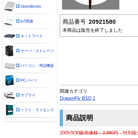
OpenBlocks
商品番号
20921580
IoT関連
本商品は販売を終了しました
ネットワーク
サーバ・ストレージ
パソコン・周辺機器
PCパーツ
関連カテゴリ
サプライ
DragonFly BSD 1
ソフト・ライセンス
商品説明
2005/9/30
販売価格：2,980円
→特別販売