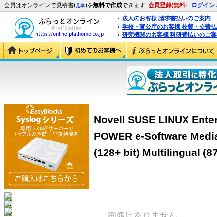
会員はオンラインで見積書(
)を
無料で作成
できます
会員登録(無料)
ログイン
見本
法人のお客様 請求書払いのご案内
学校・官公庁のお客様 校費・公費
研究機関のお客様 科研費払いのご案
Novell SUSE LINUX Enterp
POWER e-Software Media 
(128+ bit) Multilingual (