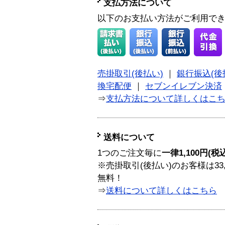
支払方法について
以下のお支払い方法がご利用で
売掛取引(後払い)
｜
銀行振込(後
換宅配便
｜
セブンイレブン決済
⇒
支払方法について詳しくはこ
送料について
1つのご注文毎に
一律1,100円(税
※売掛取引(後払い)のお客様は33
無料！
⇒
送料について詳しくはこちら