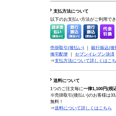
支払方法について
以下のお支払い方法がご利用で
売掛取引(後払い)
｜
銀行振込(後
換宅配便
｜
セブンイレブン決済
⇒
支払方法について詳しくはこ
送料について
1つのご注文毎に
一律1,100円(税
※売掛取引(後払い)のお客様は33
無料！
⇒
送料について詳しくはこちら