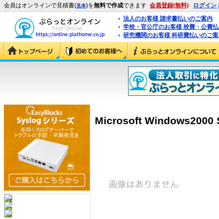
会員はオンラインで見積書(
)を
無料で作成
できます
会員登録(無料)
ログイン
見本
法人のお客様 請求書払いのご案内
学校・官公庁のお客様 校費・公費
研究機関のお客様 科研費払いのご案
Microsoft Windows2000 