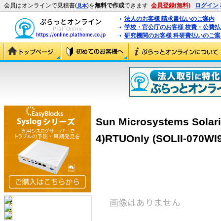
会員はオンラインで見積書(
)を
無料で作成
できます
会員登録(無料)
ログイン
見本
法人のお客様 請求書払いのご案内
学校・官公庁のお客様 校費・公費
研究機関のお客様 科研費払いのご案
Sun Microsystems Solaris
4)RTUOnly (SOLII-070WI