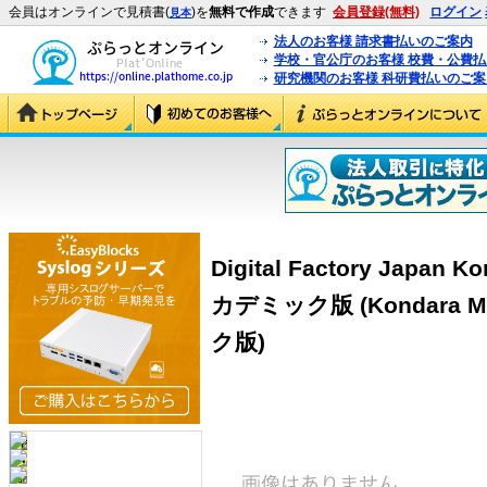
会員はオンラインで見積書(
)を
無料で作成
できます
会員登録(無料)
ログイン
見本
法人のお客様 請求書払いのご案内
学校・官公庁のお客様 校費・公費
研究機関のお客様 科研費払いのご案
Digital Factory Japan K
カデミック版 (Kondara M
ク版)