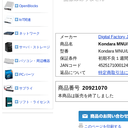
OpenBlocks
IoT関連
ネットワーク
メーカー
Digital Factory
商品名
Kondara MN
サーバ・ストレージ
型番
Kondara MNU
保証条件
初期不良１週
パソコン・周辺機器
JANコード
4525171000124
返品について
特定商取引法
PCパーツ
商品番号
20921070
サプライ
本商品は販売を終了しました
ソフト・ライセンス
このページを印刷する