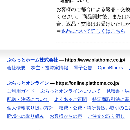
返品について
お客様のご都合による返品・交
ください。 商品開封後、または
合、返品・交換はお受けいたし
⇒
返品について詳しくはこちら
ぷらっとホーム株式会社
—
https://www.plathome.co.jp/
会社概要
株主・投資家情報
電子公告
OpenBlocks
ぷらっとオンライン
—
https://online.plathome.co.jp/
ご利用ガイド
ぷらっとオンラインについて
見積書・納
配送・決済について
よくあるご質問
特定商取引法に基
個人情報取り扱い方針
校費・公費・科研費払い取引のご
IPv6への取り組み
お客様からの声
ご注文の取り消し