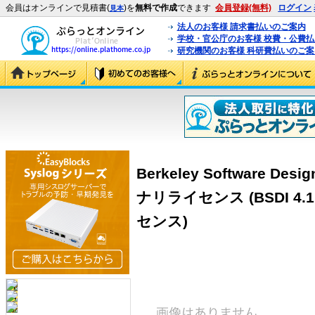
会員はオンラインで見積書(
)を
無料で作成
できます
会員登録(無料)
ログイン
見本
法人のお客様 請求書払いのご案内
学校・官公庁のお客様 校費・公費
研究機関のお客様 科研費払いのご案
Berkeley Software Des
ナリライセンス (BSDI 4.
センス)