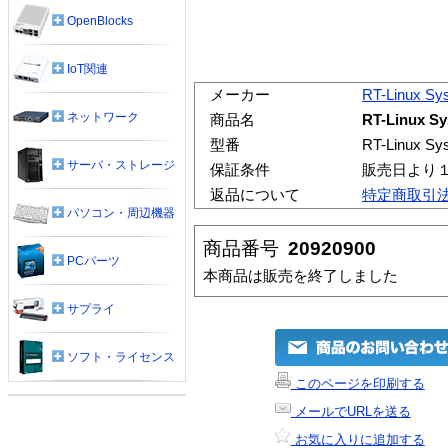
OpenBlocks
IoT関連
メーカー
RT-Linux Sy
ネットワーク
商品名
RT-Linux S
型番
RT-Linux Sy
サーバ・ストレージ
保証条件
販売日より
返品について
特定商取引
パソコン・周辺機器
商品番号
20920900
PCパーツ
本商品は販売を終了しました
サプライ
ソフト・ライセンス
このページを印刷する
メールでURLを送る
お気に入りに追加する