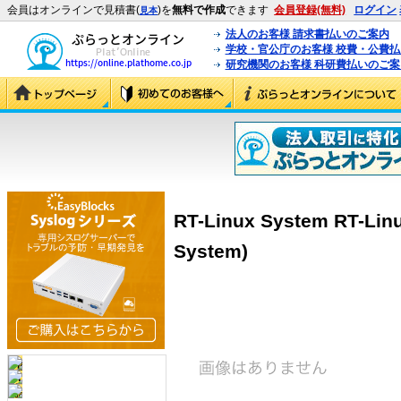
会員はオンラインで見積書(
)を
無料で作成
できます
会員登録(無料)
ログイン
見本
法人のお客様 請求書払いのご案内
学校・官公庁のお客様 校費・公費
研究機関のお客様 科研費払いのご案
RT-Linux System RT-Lin
System)