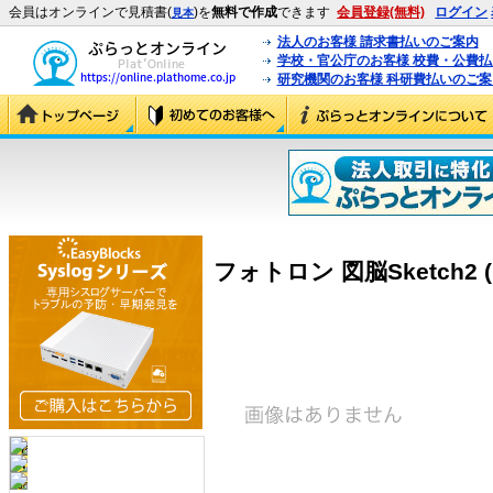
会員はオンラインで見積書(
)を
無料で作成
できます
会員登録(無料)
ログイン
見本
法人のお客様 請求書払いのご案内
学校・官公庁のお客様 校費・公費
研究機関のお客様 科研費払いのご案
フォトロン 図脳Sketch2 (