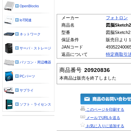
OpenBlocks
メーカー
フォトロン
IoT関連
商品名
図脳Sketch2
型番
図脳Sketch2
ネットワーク
保証条件
販売日より
JANコード
4935224006
サーバ・ストレージ
返品について
特定商取引
パソコン・周辺機器
商品番号
20920836
PCパーツ
本商品は販売を終了しました
サプライ
ソフト・ライセンス
このページを印刷する
メールでURLを送る
お気に入りに追加する