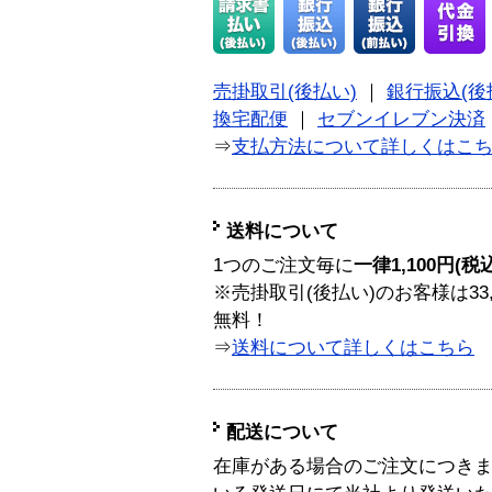
売掛取引(後払い)
｜
銀行振込(後
換宅配便
｜
セブンイレブン決済
⇒
支払方法について詳しくはこ
送料について
1つのご注文毎に
一律1,100円(税
※売掛取引(後払い)のお客様は33
無料！
⇒
送料について詳しくはこちら
配送について
在庫がある場合のご注文につき