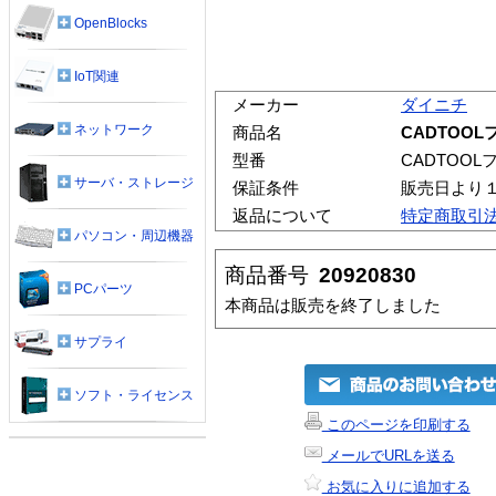
OpenBlocks
IoT関連
メーカー
ダイニチ
ネットワーク
商品名
CADTOO
型番
CADTOO
サーバ・ストレージ
保証条件
販売日より
返品について
特定商取引
パソコン・周辺機器
商品番号
20920830
PCパーツ
本商品は販売を終了しました
サプライ
ソフト・ライセンス
このページを印刷する
メールでURLを送る
お気に入りに追加する