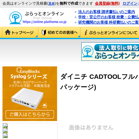
会員はオンラインで見積書(
)を
無料で作成
できます
会員登録(無料)
ログイン
見本
法人のお客様 請求書払いのご案内
学校・官公庁のお客様 校費・公費
研究機関のお客様 科研費払いのご案
ダイニチ CADTOOLフル
パッケージ)