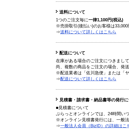
送料について
1つのご注文毎に
一律1,100円(税込)
※売掛取引(後払い)のお客様は33,0
⇒
送料について詳しくはこちら
配送について
在庫がある場合のご注文につきまし
尚、複数の商品をご注文の場合、発
※配送業者は「佐川急便」または「
⇒
配送について詳しくはこちら
見積書・請求書・納品書等の発行に
■見積書について
ぷらっとオンラインでは、24時間い
※オンライン見積書発行には、一般法人
⇒
一般法人会員（BizID）の詳細はこ