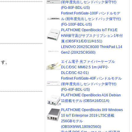
(初年度先出しセンドバック保守付)
(FG-80F-BDL-US)
Fortinet FortiGate-100F バンドルモデ
ル (初年度先出しセンドバック保守付)
(FG-100F-BDL-US)
PLAT'HOME OpenBlocks IoT FX1/E
H/W保守及びサブスクリプション1年付
属 (OBSFX1/E/D11/H1S1)
LENOVO 20X2SC8G00 ThinkPad L14
Gen2 (20X2SC8G00)
エイム電子 光ファイバーケーブル
ます。
DLC/DSC MM62.5 1m (AFP2-
DLC/DSC-62-01)
Fortinet FortiGate-40F バンドルモデル
(初年度先出しセンドバック保守付)
(FG-40F-BDL-US)
PLAT'HOME OpenBlocks A16 Debian
11搭載モデル (OBSA16/D11A)
PLAT'HOME OpenBlocks IX9 Windows
10 IoT Enterprise 2019 LTSC搭載
256GBモデル
(OBSIX9/W/L1809/256G)