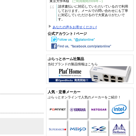
東京大学/K様
(ご利用期間2009年～)
“
請求書払いに対応していただいているので利用
しております。メールでの問い合わせにも丁寧
に対応していただけるので大変ありがたいで
す。
あなたの声をお寄せください!
公式アカウント / ページ
ぷらっとホーム社製品
当社ブランドの製品情報はこちら
人気・定番メーカー
ぷらっとオンラインで人気のメーカーをご紹介！