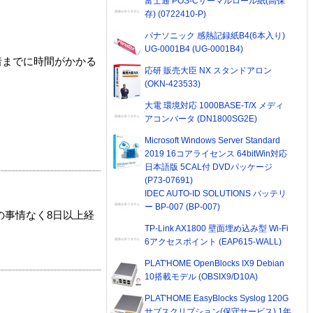
富士通 POS-Cサーマルロール紙(高保
存) (0722410-P)
パナソニック 感熱記録紙B4(6本入り)
UG-0001B4 (UG-0001B4)
着までに時間がかかる
応研 販売大臣 NX スタンドアロン
(OKN-423533)
大電 環境対応 1000BASE-T/X メディ
アコンバータ (DN1800SG2E)
Microsoft Windows Server Standard
2019 16コアライセンス 64bitWin対応
日本語版 5CAL付 DVDパッケージ
(P73-07691)
IDEC AUTO-ID SOLUTIONS バッテリ
ー BP-007 (BP-007)
の事情なく8日以上経
TP-Link AX1800 壁面埋め込み型 Wi-Fi
6アクセスポイント (EAP615-WALL)
PLAT'HOME OpenBlocks IX9 Debian
10搭載モデル (OBSIX9/D10A)
PLAT'HOME EasyBlocks Syslog 120G
サブスクリプション(保守サービス) 1年