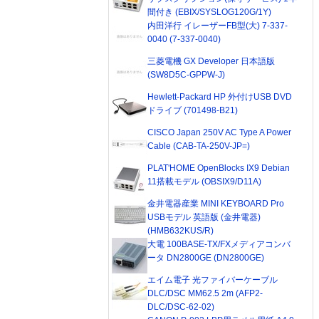
間付き (EBIX/SYSLOG120G/1Y)
内田洋行 イレーザーFB型(大) 7-337-
0040 (7-337-0040)
三菱電機 GX Developer 日本語版
(SW8D5C-GPPW-J)
Hewlett-Packard HP 外付けUSB DVD
ドライブ (701498-B21)
CISCO Japan 250V AC Type A Power
Cable (CAB-TA-250V-JP=)
PLAT'HOME OpenBlocks IX9 Debian
11搭載モデル (OBSIX9/D11A)
金井電器産業 MINI KEYBOARD Pro
USBモデル 英語版 (金井電器)
(HMB632KUS/R)
大電 100BASE-TX/FXメディアコンバ
ータ DN2800GE (DN2800GE)
エイム電子 光ファイバーケーブル
DLC/DSC MM62.5 2m (AFP2-
DLC/DSC-62-02)