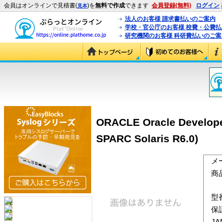
会員はオンラインで見積書(
)を
無料で作成
できます
会員登録(無料)
ログイン
見本
法人のお客様 請求書払いのご案内
学校・官公庁のお客様 校費・公費
研究機関のお客様 科研費払いのご案
ORACLE Oracle Developer
SPARC Solaris R6.0)
メ
商
型
保
J