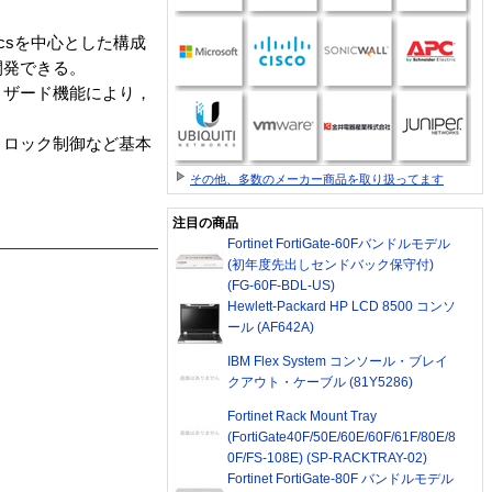
hicsを中心とした構成
開発できる。
ィザード機能により，
，ロック制御など基本
その他、多数のメーカー商品を取り扱ってます
注目の商品
Fortinet FortiGate-60Fバンドルモデル
(初年度先出しセンドバック保守付)
(FG-60F-BDL-US)
Hewlett-Packard HP LCD 8500 コンソ
ール (AF642A)
IBM Flex System コンソール・ブレイ
クアウト・ケーブル (81Y5286)
Fortinet Rack Mount Tray
(FortiGate40F/50E/60E/60F/61F/80E/8
0F/FS-108E) (SP-RACKTRAY-02)
Fortinet FortiGate-80F バンドルモデル