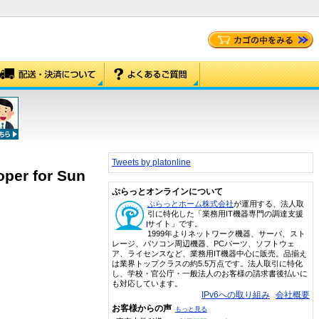
Tweets by platonline
oper for Sun
ぷらっとオンラインについて
ぷらっとホーム株式会社
が運用する、法人取
引に特化した「業務用IT機器専門の調達支援
サイト」です。
1999年よりネットワーク機器、サーバ、スト
レージ、パソコン周辺機器、PCパーツ、ソフトウェ
ア、ライセンスなど、業務用IT機器中心に販売。品揃え
は業界トップクラスの約5.5万点です。法人取引に特化
し、学校・官公庁・一般法人のお客様の請求書後払いに
も対応しています。
IPv6への取り組み
会社概要
お客様からの声
もっと見る