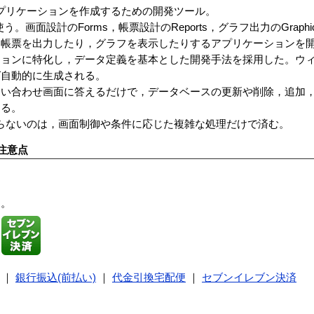
したアプリケーションを作成するための開発ツール。
使う。画面設計のForms，帳票設計のReports，グラフ出力のGrap
ら帳票を出力したり，グラフを表示したりするアプリケーションを
ションに特化し，データ定義を基本とした開発手法を採用した。ウ
ば自動的に生成される。
問い合わせ画面に答えるだけで，データベースの更新や削除，追加
きる。
ばならないのは，画面制御や条件に応じた複雑な処理だけで済む。
注意点
す。
｜
銀行振込(前払い)
｜
代金引換宅配便
｜
セブンイレブン決済