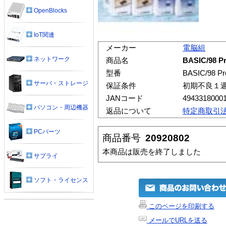
OpenBlocks
IoT関連
メーカー
電脳組
ネットワーク
商品名
BASIC/98
型番
BASIC/98 
サーバ・ストレージ
保証条件
初期不良１
JANコード
4943318000
パソコン・周辺機器
返品について
特定商取引
PCパーツ
商品番号
20920802
本商品は販売を終了しました
サプライ
ソフト・ライセンス
このページを印刷する
メールでURLを送る