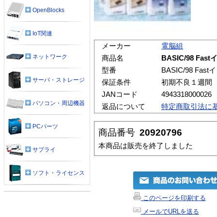
OpenBlocks
IoT関連
メーカー
電脳組
ネットワーク
商品名
BASIC/98 Fa
型番
BASIC/98 Fas
サーバ・ストレージ
保証条件
初期不良１週間
JANコード
4943318000026
パソコン・周辺機器
返品について
特定商取引法に
PCパーツ
商品番号
20920796
本商品は販売を終了しました
サプライ
ソフト・ライセンス
このページを印刷する
メールでURLを送る