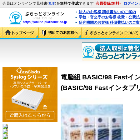
会員はオンラインで見積書(
)を
無料で作成
できます
会員登録(無料)
ログイン
見本
法人のお客様 請求書払いのご案内
学校・官公庁のお客様 校費・公費
研究機関のお客様 科研費払いのご案
電脳組 BASIC/98 Fast
(BASIC/98 Fastインタプ