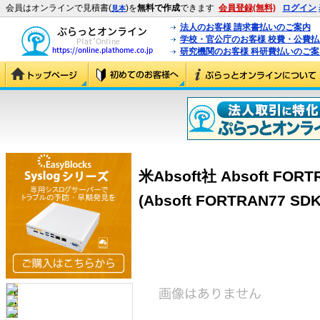
会員はオンラインで見積書(
)を
無料で作成
できます
会員登録(無料)
ログイン
見本
法人のお客様 請求書払いのご案内
学校・官公庁のお客様 校費・公費
研究機関のお客様 科研費払いのご案
米Absoft社 Absoft FORTR
(Absoft FORTRAN77 SDK 