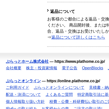
返品について
お客様のご都合による返品・交
ください。 商品開封後、または
合、返品・交換はお受けいたし
⇒
返品について詳しくはこちら
ぷらっとホーム株式会社
—
https://www.plathome.co.jp/
会社概要
株主・投資家情報
電子公告
OpenBlocks
ぷらっとオンライン
—
https://online.plathome.co.jp/
ご利用ガイド
ぷらっとオンラインについて
見積書・納
配送・決済について
よくあるご質問
特定商取引法に基
個人情報取り扱い方針
校費・公費・科研費払い取引のご
IPv6への取り組み
お客様からの声
ご注文の取り消し