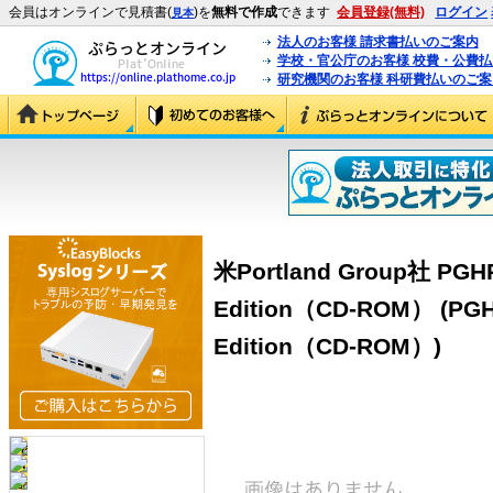
会員はオンラインで見積書(
)を
無料で作成
できます
会員登録(無料)
ログイン
見本
法人のお客様 請求書払いのご案内
学校・官公庁のお客様 校費・公費
研究機関のお客様 科研費払いのご案
米Portland Group社 PGHP
Edition（CD-ROM） (PGHP
Edition（CD-ROM）)