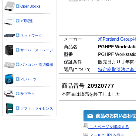
OpenBlocks
IoT関連
ネットワーク
メーカー
米Portland Group
商品名
PGHPF Workstat
サーバ・ストレージ
型番
PGHPF Workstati
保証条件
販売日より１年間
パソコン・周辺機器
返品について
特定商取引法に基
PCパーツ
商品番号
20920777
本商品は販売を終了しました
サプライ
ソフト・ライセンス
このページを印刷する
メールでURLを送る