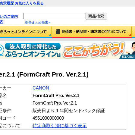
表示履歴
お気に入りを見る
払いのご案内
内
型番まとめ検索»
.2.1 (FormCraft Pro. Ver.2.1)
ーカー
CANON
品名
FormCraft Pro. Ver.2.1
番
FormCraft Pro. Ver.2.1
証条件
販売日より１年間センドバック保証
ANコード
4961000000000
品について
特定商取引法に基づく表示