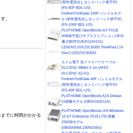
(初年度先出しセンドバック保守付)
(FG-80F-BDL-US)
Fortinet FortiGate-100F バンドルモデ
ます。
ル (初年度先出しセンドバック保守付)
(FG-100F-BDL-US)
PLAT'HOME OpenBlocks IoT FX1/E
H/W保守及びサブスクリプション1年付
属 (OBSFX1/E/D11/H1S1)
LENOVO 20X2SC8G00 ThinkPad L14
Gen2 (20X2SC8G00)
エイム電子 光ファイバーケーブル
DLC/DSC MM62.5 1m (AFP2-
DLC/DSC-62-01)
Fortinet FortiGate-40F バンドルモデル
(初年度先出しセンドバック保守付)
(FG-40F-BDL-US)
PLAT'HOME OpenBlocks A16 Debian
11搭載モデル (OBSA16/D11A)
PLAT'HOME OpenBlocks IX9 Windows
着までに時間がかかる
10 IoT Enterprise 2019 LTSC搭載
256GBモデル
(OBSIX9/W/L1809/256G)