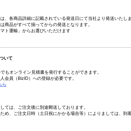
ては、各商品詳細に記載されている発送日にて当社より発送いたし
送は商品がすべて揃ってからの発送となります。
ヤマト運輸」からお選びいただけます
ついて
つでもオンライン見積書を発行することができます。
会員（BizID）への登録が必要です。
ちら
ましては、ご注文後に別途郵送しております。
のため、ご注文日時（土日祝にかかる場合等）によりましては、到