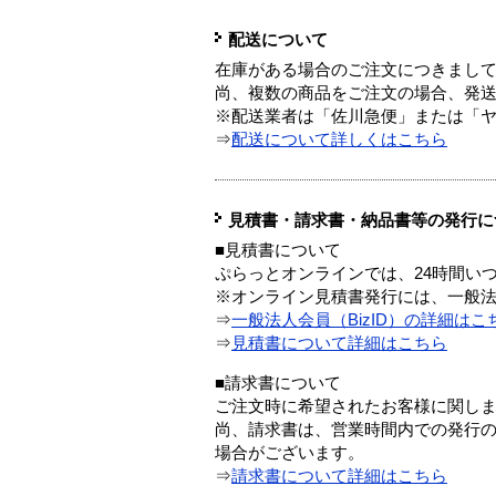
配送について
在庫がある場合のご注文につきまし
尚、複数の商品をご注文の場合、発
※配送業者は「佐川急便」または「
⇒
配送について詳しくはこちら
見積書・請求書・納品書等の発行に
■見積書について
ぷらっとオンラインでは、24時間い
※オンライン見積書発行には、一般法人
⇒
一般法人会員（BizID）の詳細はこ
⇒
見積書について詳細はこちら
■請求書について
ご注文時に希望されたお客様に関し
尚、請求書は、営業時間内での発行
場合がございます。
⇒
請求書について詳細はこちら