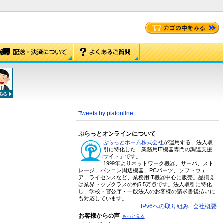
Tweets by platonline
ぷらっとオンラインについて
ぷらっとホーム株式会社
が運用する、法人取
引に特化した「業務用IT機器専門の調達支援
サイト」です。
1999年よりネットワーク機器、サーバ、スト
レージ、パソコン周辺機器、PCパーツ、ソフトウェ
ア、ライセンスなど、業務用IT機器中心に販売。品揃え
は業界トップクラスの約5.5万点です。法人取引に特化
し、学校・官公庁・一般法人のお客様の請求書後払いに
も対応しています。
IPv6への取り組み
会社概要
お客様からの声
もっと見る