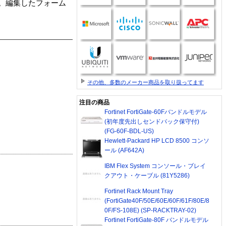
。編集したフォーム
その他、多数のメーカー商品を取り扱ってます
注目の商品
Fortinet FortiGate-60Fバンドルモデル
(初年度先出しセンドバック保守付)
(FG-60F-BDL-US)
Hewlett-Packard HP LCD 8500 コンソ
ール (AF642A)
IBM Flex System コンソール・ブレイ
クアウト・ケーブル (81Y5286)
Fortinet Rack Mount Tray
(FortiGate40F/50E/60E/60F/61F/80E/8
0F/FS-108E) (SP-RACKTRAY-02)
Fortinet FortiGate-80F バンドルモデル