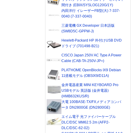
間付き (EBIX/SYSLOG120G/1Y)
内田洋行 イレーザーFB型(大) 7-337-
0040 (7-337-0040)
三菱電機 GX Developer 日本語版
(SW8D5C-GPPW-J)
Hewlett-Packard HP 外付けUSB DVD
ドライブ (701498-B21)
CISCO Japan 250V AC Type A Power
Cable (CAB-TA-250V-JP=)
PLAT'HOME OpenBlocks IX9 Debian
11搭載モデル (OBSIX9/D11A)
金井電器産業 MINI KEYBOARD Pro
USBモデル 英語版 (金井電器)
(HMB632KUS/R)
大電 100BASE-TX/FXメディアコンバ
ータ DN2800GE (DN2800GE)
エイム電子 光ファイバーケーブル
DLC/DSC MM62.5 2m (AFP2-
DLC/DSC-62-02)