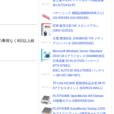
富士通 POS-Cサーマルロール紙(高保
存) (0722410-P)
パナソニック 感熱記録紙B4(6本入り)
UG-0001B4 (UG-0001B4)
応研 販売大臣 NX スタンドアロン
(OKN-423533)
大電 環境対応 1000BASE-T/X メディ
の事情なく8日以上経
アコンバータ (DN1800SG2E)
Microsoft Windows Server Standard
2019 16コアライセンス 64bitWin対応
日本語版 5CAL付 DVDパッケージ
(P73-07691)
IDEC AUTO-ID SOLUTIONS バッテリ
ー BP-007 (BP-007)
TP-Link AX1800 壁面埋め込み型 Wi-Fi
6アクセスポイント (EAP615-WALL)
PLAT'HOME OpenBlocks IX9 Debian
10搭載モデル (OBSIX9/D10A)
PLAT'HOME EasyBlocks Syslog 120G
サブスクリプション(保守サービス) 1年