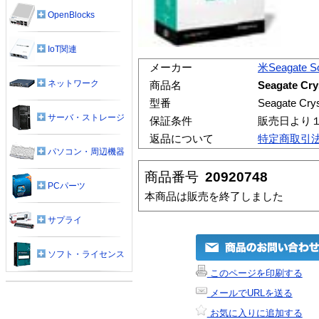
OpenBlocks
IoT関連
メーカー
米Seagate S
ネットワーク
商品名
Seagate Cry
型番
Seagate Crys
サーバ・ストレージ
保証条件
販売日より
返品について
特定商取引
パソコン・周辺機器
商品番号
20920748
PCパーツ
本商品は販売を終了しました
サプライ
ソフト・ライセンス
このページを印刷する
メールでURLを送る
お気に入りに追加する