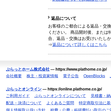
返品について
お客様のご都合による返品・交
ください。 商品開封後、または
合、返品・交換はお受けいたし
⇒
返品について詳しくはこちら
ぷらっとホーム株式会社
—
https://www.plathome.co.jp/
会社概要
株主・投資家情報
電子公告
OpenBlocks
ぷらっとオンライン
—
https://online.plathome.co.jp/
ご利用ガイド
ぷらっとオンラインについて
見積書・納
配送・決済について
よくあるご質問
特定商取引法に基
個人情報取り扱い方針
校費・公費・科研費払い取引のご