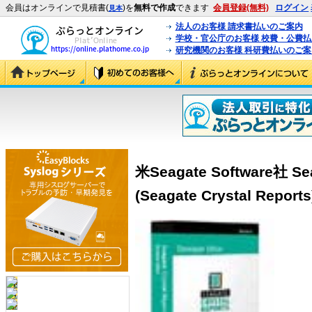
会員はオンラインで見積書(
)を
無料で作成
できます
会員登録(無料)
ログイン
見本
法人のお客様 請求書払いのご案内
学校・官公庁のお客様 校費・公費
研究機関のお客様 科研費払いのご案
米Seagate Software社 Sea
(Seagate Crystal Reports