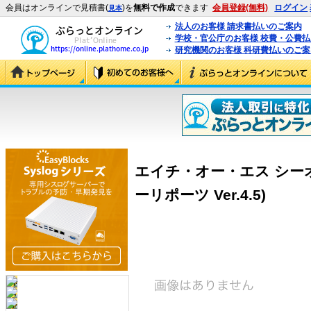
会員はオンラインで見積書(
)を
無料で作成
できます
会員登録(無料)
ログイン
見本
法人のお客様 請求書払いのご案内
学校・官公庁のお客様 校費・公費
研究機関のお客様 科研費払いのご案
エイチ・オー・エス シーオー
ーリポーツ Ver.4.5)