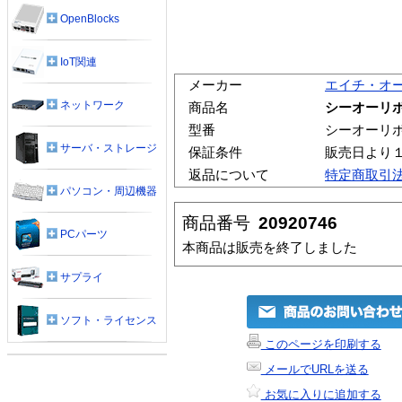
OpenBlocks
IoT関連
メーカー
エイチ・オ
ネットワーク
商品名
シーオーリポーツ
型番
シーオーリポーツ
サーバ・ストレージ
保証条件
販売日より
返品について
特定商取引
パソコン・周辺機器
商品番号
20920746
PCパーツ
本商品は販売を終了しました
サプライ
ソフト・ライセンス
このページを印刷する
メールでURLを送る
お気に入りに追加する