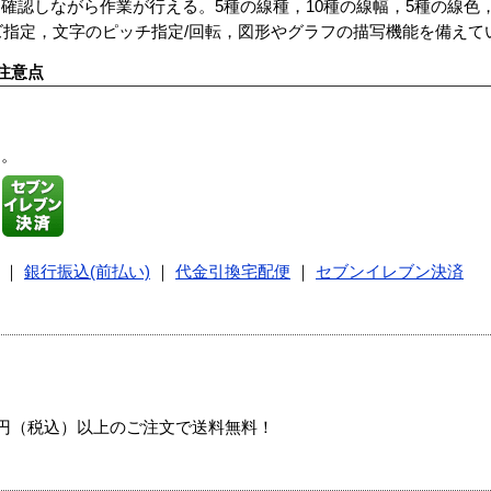
確認しながら作業が行える。5種の線種，10種の線幅，5種の線色
イズ指定，文字のピッチ指定/回転，図形やグラフの描写機能を備えて
注意点
す。
｜
銀行振込(前払い)
｜
代金引換宅配便
｜
セブンイレブン決済
00円（税込）以上のご注文で送料無料！