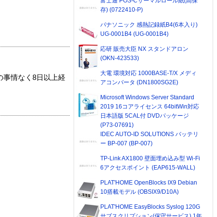
富士通 POS-Cサーマルロール紙(高保
存) (0722410-P)
パナソニック 感熱記録紙B4(6本入り)
UG-0001B4 (UG-0001B4)
応研 販売大臣 NX スタンドアロン
(OKN-423533)
大電 環境対応 1000BASE-T/X メディ
の事情なく8日以上経
アコンバータ (DN1800SG2E)
Microsoft Windows Server Standard
2019 16コアライセンス 64bitWin対応
日本語版 5CAL付 DVDパッケージ
(P73-07691)
IDEC AUTO-ID SOLUTIONS バッテリ
ー BP-007 (BP-007)
TP-Link AX1800 壁面埋め込み型 Wi-Fi
6アクセスポイント (EAP615-WALL)
PLAT'HOME OpenBlocks IX9 Debian
10搭載モデル (OBSIX9/D10A)
PLAT'HOME EasyBlocks Syslog 120G
サブスクリプション(保守サービス) 1年