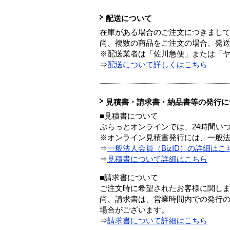
配送について
在庫がある場合のご注文につきまし
尚、複数の商品をご注文の場合、発
※配送業者は「佐川急便」または「
⇒
配送について詳しくはこちら
見積書・請求書・納品書等の発行に
■見積書について
ぷらっとオンラインでは、24時間い
※オンライン見積書発行には、一般法人
⇒
一般法人会員（BizID）の詳細はこ
⇒
見積書について詳細はこちら
■請求書について
ご注文時に希望されたお客様に関し
尚、請求書は、営業時間内での発行
場合がございます。
⇒
請求書について詳細はこちら