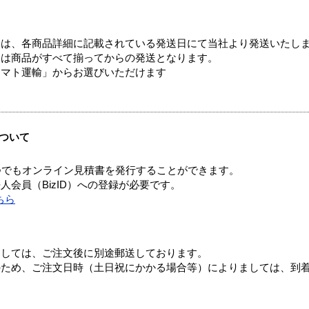
ては、各商品詳細に記載されている発送日にて当社より発送いたし
送は商品がすべて揃ってからの発送となります。
ヤマト運輸」からお選びいただけます
ついて
つでもオンライン見積書を発行することができます。
会員（BizID）への登録が必要です。
ちら
ましては、ご注文後に別途郵送しております。
のため、ご注文日時（土日祝にかかる場合等）によりましては、到