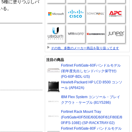
，5種に塗りつぶしパ
いる。
その他、多数のメーカー商品を取り扱ってます
注目の商品
Fortinet FortiGate-60Fバンドルモデル
(初年度先出しセンドバック保守付)
(FG-60F-BDL-US)
Hewlett-Packard HP LCD 8500 コンソ
ール (AF642A)
IBM Flex System コンソール・ブレイ
クアウト・ケーブル (81Y5286)
Fortinet Rack Mount Tray
(FortiGate40F/50E/60E/60F/61F/80E/8
0F/FS-108E) (SP-RACKTRAY-02)
Fortinet FortiGate-80F バンドルモデル