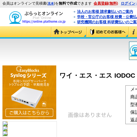
会員はオンラインで見積書(
)を
無料で作成
できます
会員登録(無料)
ログイン
見本
法人のお客様 請求書払いのご案内
学校・官公庁のお客様 校費・公費
研究機関のお客様 科研費払いのご案
ワイ・エス・エス IODOC Ver
メ
商
型
保
返