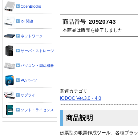
OpenBlocks
商品番号
20920743
IoT関連
本商品は販売を終了しました
ネットワーク
サーバ・ストレージ
パソコン・周辺機器
PCパーツ
関連カテゴリ
サプライ
IODOC Ver.3.0・4.0
ソフト・ライセンス
商品説明
伝票型の帳票作成ツール。各種プラット