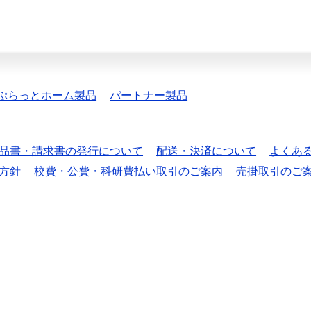
ぷらっとホーム製品
パートナー製品
品書・請求書の発行について
配送・決済について
よくあ
方針
校費・公費・科研費払い取引のご案内
売掛取引のご