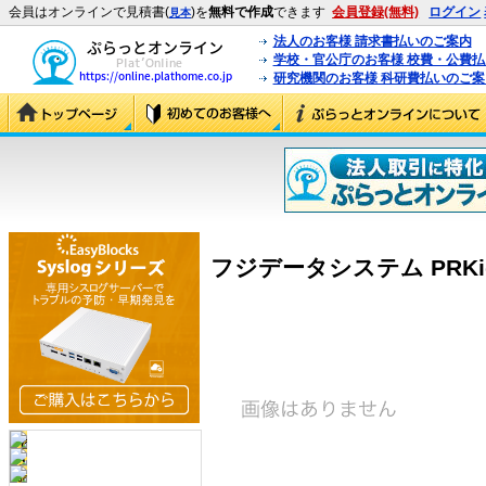
会員はオンラインで見積書(
)を
無料で作成
できます
会員登録(無料)
ログイン
見本
法人のお客様 請求書払いのご案内
学校・官公庁のお客様 校費・公費
研究機関のお客様 科研費払いのご案
フジデータシステム PRKid 