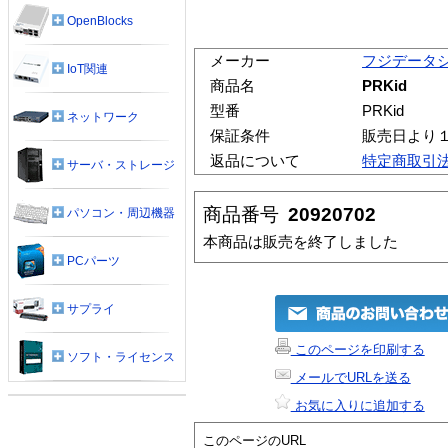
OpenBlocks
メーカー
フジデータ
IoT関連
商品名
PRKid
型番
PRKid
ネットワーク
保証条件
販売日より
返品について
特定商取引
サーバ・ストレージ
商品番号
20920702
パソコン・周辺機器
本商品は販売を終了しました
PCパーツ
サプライ
このページを印刷する
ソフト・ライセンス
メールでURLを送る
お気に入りに追加する
このページのURL