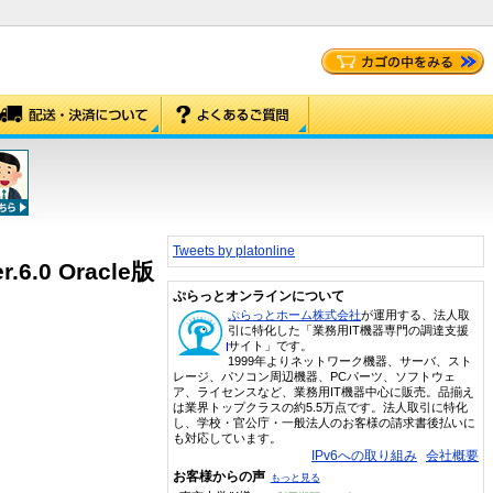
Tweets by platonline
6.0 Oracle版
ぷらっとオンラインについて
ぷらっとホーム株式会社
が運用する、法人取
引に特化した「業務用IT機器専門の調達支援
サイト」です。
1999年よりネットワーク機器、サーバ、スト
レージ、パソコン周辺機器、PCパーツ、ソフトウェ
ア、ライセンスなど、業務用IT機器中心に販売。品揃え
は業界トップクラスの約5.5万点です。法人取引に特化
し、学校・官公庁・一般法人のお客様の請求書後払いに
も対応しています。
IPv6への取り組み
会社概要
お客様からの声
もっと見る