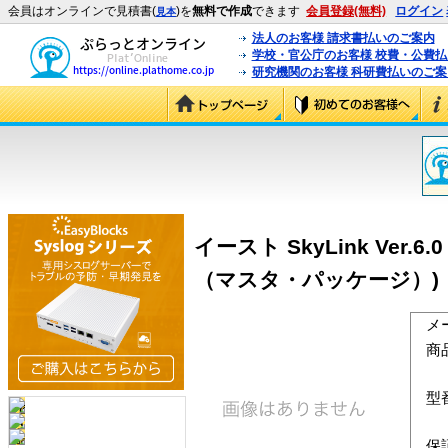
会員はオンラインで見積書(
)を
無料で作成
できます
会員登録(無料)
ログイン
見本
法人のお客様 請求書払いのご案内
学校・官公庁のお客様 校費・公費
研究機関のお客様 科研費払いのご案
イースト SkyLink Ver.6.
（マスタ・パッケージ）)
メ
商
型
保