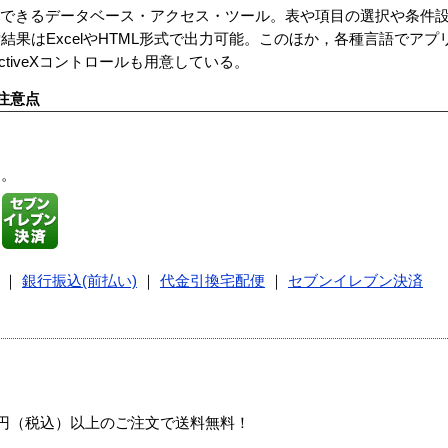
接続できるデータベース・アクセス・ツール。表や項目の選択や条件設
果はExcelやHTML形式で出力可能。このほか，各種言語でア
ActiveXコントロールも用意している。
注意点
す。
｜
銀行振込(前払い)
｜
代金引換宅配便
｜
セブンイレブン決済
00円（税込）以上のご注文で送料無料！