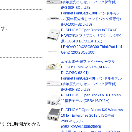
(初年度先出しセンドバック保守付)
(FG-80F-BDL-US)
Fortinet FortiGate-100F バンドルモデ
ル (初年度先出しセンドバック保守付)
(FG-100F-BDL-US)
ます。
PLAT'HOME OpenBlocks IoT FX1/E
H/W保守及びサブスクリプション1年付
属 (OBSFX1/E/D11/H1S1)
LENOVO 20X2SC8G00 ThinkPad L14
Gen2 (20X2SC8G00)
エイム電子 光ファイバーケーブル
DLC/DSC MM62.5 1m (AFP2-
DLC/DSC-62-01)
Fortinet FortiGate-40F バンドルモデル
(初年度先出しセンドバック保守付)
(FG-40F-BDL-US)
PLAT'HOME OpenBlocks A16 Debian
11搭載モデル (OBSA16/D11A)
PLAT'HOME OpenBlocks IX9 Windows
10 IoT Enterprise 2019 LTSC搭載
256GBモデル
着までに時間がかかる
(OBSIX9/W/L1809/256G)