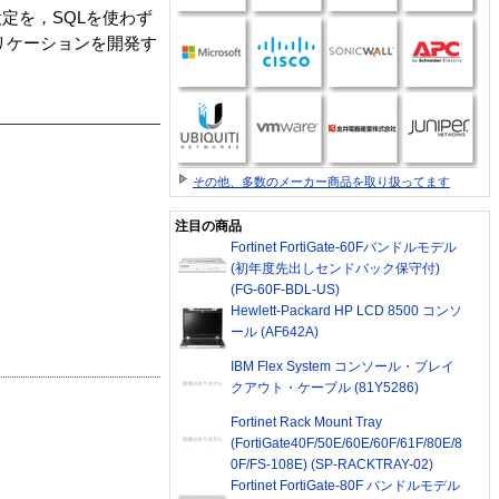
定を，SQLを使わず
プリケーションを開発す
その他、多数のメーカー商品を取り扱ってます
注目の商品
Fortinet FortiGate-60Fバンドルモデル
(初年度先出しセンドバック保守付)
(FG-60F-BDL-US)
Hewlett-Packard HP LCD 8500 コンソ
ール (AF642A)
IBM Flex System コンソール・ブレイ
クアウト・ケーブル (81Y5286)
Fortinet Rack Mount Tray
(FortiGate40F/50E/60E/60F/61F/80E/8
0F/FS-108E) (SP-RACKTRAY-02)
Fortinet FortiGate-80F バンドルモデル