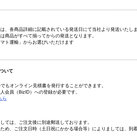
ては、各商品詳細に記載されている発送日にて当社より発送いたし
送は商品がすべて揃ってからの発送となります。
ヤマト運輸」からお選びいただけます
ついて
つでもオンライン見積書を発行することができます。
会員（BizID）への登録が必要です。
ちら
ましては、ご注文後に別途郵送しております。
のため、ご注文日時（土日祝にかかる場合等）によりましては、到