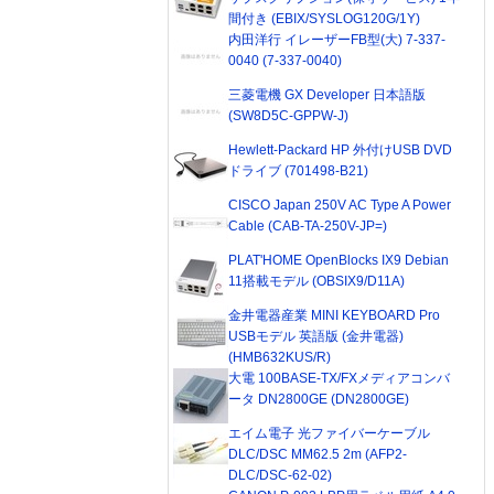
間付き (EBIX/SYSLOG120G/1Y)
内田洋行 イレーザーFB型(大) 7-337-
0040 (7-337-0040)
三菱電機 GX Developer 日本語版
(SW8D5C-GPPW-J)
Hewlett-Packard HP 外付けUSB DVD
ドライブ (701498-B21)
CISCO Japan 250V AC Type A Power
Cable (CAB-TA-250V-JP=)
PLAT'HOME OpenBlocks IX9 Debian
11搭載モデル (OBSIX9/D11A)
金井電器産業 MINI KEYBOARD Pro
USBモデル 英語版 (金井電器)
(HMB632KUS/R)
大電 100BASE-TX/FXメディアコンバ
ータ DN2800GE (DN2800GE)
エイム電子 光ファイバーケーブル
DLC/DSC MM62.5 2m (AFP2-
DLC/DSC-62-02)