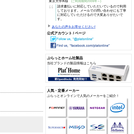
東京大学/K様
(ご利用期間2009年～)
“
請求書払いに対応していただいているので利用
しております。メールでの問い合わせにも丁寧
に対応していただけるので大変ありがたいで
す。
あなたの声をお寄せください!
公式アカウント / ページ
ぷらっとホーム社製品
当社ブランドの製品情報はこちら
人気・定番メーカー
ぷらっとオンラインで人気のメーカーをご紹介！