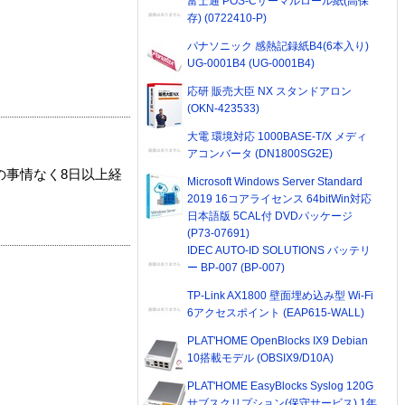
富士通 POS-Cサーマルロール紙(高保
存) (0722410-P)
パナソニック 感熱記録紙B4(6本入り)
UG-0001B4 (UG-0001B4)
応研 販売大臣 NX スタンドアロン
(OKN-423533)
大電 環境対応 1000BASE-T/X メディ
アコンバータ (DN1800SG2E)
の事情なく8日以上経
Microsoft Windows Server Standard
2019 16コアライセンス 64bitWin対応
日本語版 5CAL付 DVDパッケージ
(P73-07691)
IDEC AUTO-ID SOLUTIONS バッテリ
ー BP-007 (BP-007)
TP-Link AX1800 壁面埋め込み型 Wi-Fi
6アクセスポイント (EAP615-WALL)
PLAT'HOME OpenBlocks IX9 Debian
10搭載モデル (OBSIX9/D10A)
PLAT'HOME EasyBlocks Syslog 120G
サブスクリプション(保守サービス) 1年