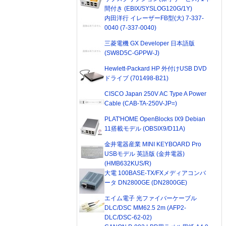
間付き (EBIX/SYSLOG120G/1Y)
内田洋行 イレーザーFB型(大) 7-337-
0040 (7-337-0040)
三菱電機 GX Developer 日本語版
(SW8D5C-GPPW-J)
Hewlett-Packard HP 外付けUSB DVD
ドライブ (701498-B21)
CISCO Japan 250V AC Type A Power
Cable (CAB-TA-250V-JP=)
PLAT'HOME OpenBlocks IX9 Debian
11搭載モデル (OBSIX9/D11A)
金井電器産業 MINI KEYBOARD Pro
USBモデル 英語版 (金井電器)
(HMB632KUS/R)
大電 100BASE-TX/FXメディアコンバ
ータ DN2800GE (DN2800GE)
エイム電子 光ファイバーケーブル
DLC/DSC MM62.5 2m (AFP2-
DLC/DSC-62-02)