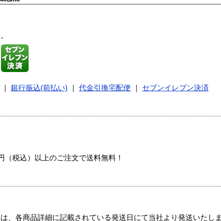
す。
｜
銀行振込(前払い)
｜
代金引換宅配便
｜
セブンイレブン決済
00円（税込）以上のご注文で送料無料！
ては、各商品詳細に記載されている発送日にて当社より発送いたし