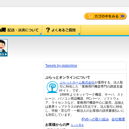
Tweets by platonline
ぷらっとオンラインについて
ぷらっとホーム株式会社
が運用する、法人取
引に特化した「業務用IT機器専門の調達支援
サイト」です。
1999年よりネットワーク機器、サーバ、スト
レージ、パソコン周辺機器、PCパーツ、ソフトウェ
ア、ライセンスなど、業務用IT機器中心に販売。品揃え
は業界トップクラスの約5.5万点です。法人取引に特化
し、学校・官公庁・一般法人のお客様の請求書後払いに
も対応しています。
IPv6への取り組み
会社概要
お客様からの声
もっと見る