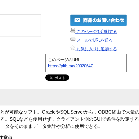
このページを印刷する
メールでURLを送る
お気に入りに追加する
このページのURL
https://plth.me/20920647
が可能なソフト。OracleやSQL Serverから，ODBC経由で大
る。SQLなどを使用せず，クライアント側のGUIで条件を設定す
データをそのままデータ集計や分析に使用できる。
注意点