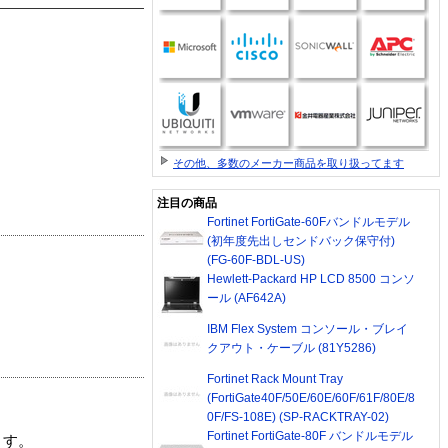
その他、多数のメーカー商品を取り扱ってます
注目の商品
Fortinet FortiGate-60Fバンドルモデル
(初年度先出しセンドバック保守付)
(FG-60F-BDL-US)
Hewlett-Packard HP LCD 8500 コンソ
ール (AF642A)
IBM Flex System コンソール・ブレイ
クアウト・ケーブル (81Y5286)
Fortinet Rack Mount Tray
(FortiGate40F/50E/60E/60F/61F/80E/8
0F/FS-108E) (SP-RACKTRAY-02)
Fortinet FortiGate-80F バンドルモデル
ます。