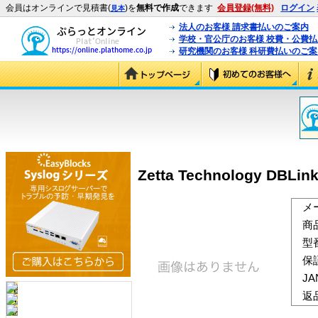
会員はオンラインで見積書(
)を
無料で作成
できます
会員登録(無料)
ログイン
見本
法人のお客様 請求書払いのご案内
学校・官公庁のお客様 校費・公費
研究機関のお客様 科研費払いのご案
Zetta Technology DBLink
メ
商
型
保
J
返