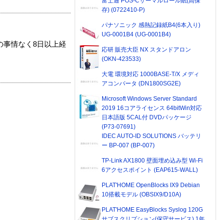
富士通 POS-Cサーマルロール紙(高保
存) (0722410-P)
パナソニック 感熱記録紙B4(6本入り)
UG-0001B4 (UG-0001B4)
の事情なく8日以上経
応研 販売大臣 NX スタンドアロン
(OKN-423533)
大電 環境対応 1000BASE-T/X メディ
アコンバータ (DN1800SG2E)
Microsoft Windows Server Standard
2019 16コアライセンス 64bitWin対応
日本語版 5CAL付 DVDパッケージ
(P73-07691)
IDEC AUTO-ID SOLUTIONS バッテリ
ー BP-007 (BP-007)
TP-Link AX1800 壁面埋め込み型 Wi-Fi
6アクセスポイント (EAP615-WALL)
PLAT'HOME OpenBlocks IX9 Debian
10搭載モデル (OBSIX9/D10A)
PLAT'HOME EasyBlocks Syslog 120G
サブスクリプション(保守サービス) 1年