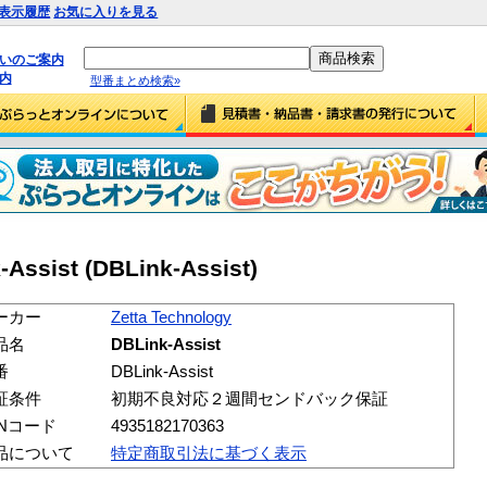
表示履歴
お気に入りを見る
払いのご案内
内
型番まとめ検索»
-Assist (DBLink-Assist)
ーカー
Zetta Technology
品名
DBLink-Assist
番
DBLink-Assist
証条件
初期不良対応２週間センドバック保証
ANコード
4935182170363
品について
特定商取引法に基づく表示