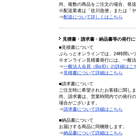
尚、複数の商品をご注文の場合、発
※配送業者は「佐川急便」または「
⇒
配送について詳しくはこちら
見積書・請求書・納品書等の発行に
■見積書について
ぷらっとオンラインでは、24時間い
※オンライン見積書発行には、一般法人
⇒
一般法人会員（BizID）の詳細はこ
⇒
見積書について詳細はこちら
■請求書について
ご注文時に希望されたお客様に関し
尚、請求書は、営業時間内での発行
場合がございます。
⇒
請求書について詳細はこちら
■納品書について
お届けする商品に同梱致します。
⇒
納品書について詳細はこちら