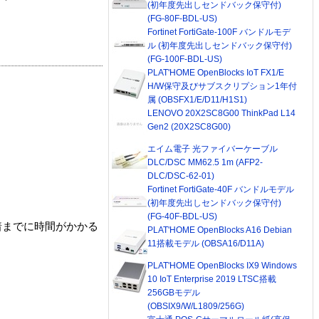
(初年度先出しセンドバック保守付)
(FG-80F-BDL-US)
Fortinet FortiGate-100F バンドルモデ
ル (初年度先出しセンドバック保守付)
(FG-100F-BDL-US)
PLAT'HOME OpenBlocks IoT FX1/E
H/W保守及びサブスクリプション1年付
属 (OBSFX1/E/D11/H1S1)
LENOVO 20X2SC8G00 ThinkPad L14
Gen2 (20X2SC8G00)
エイム電子 光ファイバーケーブル
DLC/DSC MM62.5 1m (AFP2-
DLC/DSC-62-01)
Fortinet FortiGate-40F バンドルモデル
(初年度先出しセンドバック保守付)
(FG-40F-BDL-US)
着までに時間がかかる
PLAT'HOME OpenBlocks A16 Debian
11搭載モデル (OBSA16/D11A)
PLAT'HOME OpenBlocks IX9 Windows
10 IoT Enterprise 2019 LTSC搭載
256GBモデル
(OBSIX9/W/L1809/256G)